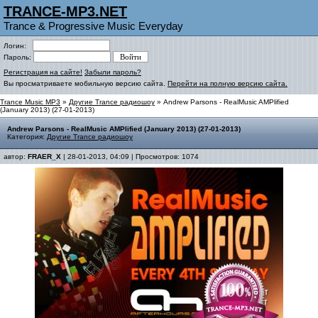
TRANCE-MP3.NET
Trance & Progressive Music Everyday
Логин:
Пароль:
Регистрация на сайте!
Забыли пароль?
Вы просматриваете мобильную версию сайта.
Перейти на полную версию сайта.
Trance Music MP3
»
Другие Trance радиошоу
» Andrew Parsons - RealMusic AMPlified
(January 2013) (27-01-2013)
Andrew Parsons - RealMusic AMPlified (January 2013) (27-01-2013)
Категория:
Другие Trance радиошоу
автор:
FRAER_X
| 28-01-2013, 04:09 | Просмотров: 1074