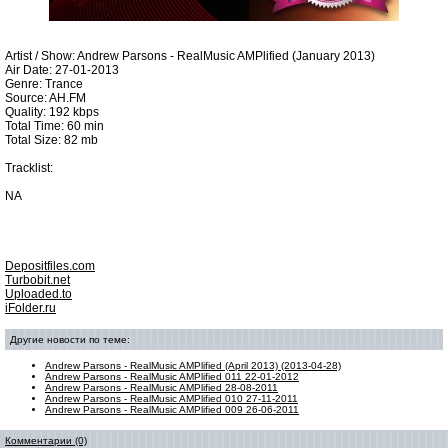
Artist / Show: Andrew Parsons - RealMusic AMPlified (January 2013)
Air Date: 27-01-2013
Genre: Trance
Source: AH.FM
Quality: 192 kbps
Total Time: 60 min
Total Size: 82 mb
Tracklist:
NA
Depositfiles.com
Turbobit.net
Uploaded.to
iFolder.ru
Другие новости по теме:
Andrew Parsons - RealMusic AMPlified (April 2013) (2013-04-28)
Andrew Parsons - RealMusic AMPlified 011 22-01-2012
Andrew Parsons - RealMusic AMPlified 28-08-2011
Andrew Parsons - RealMusic AMPlified 010 27-11-2011
Andrew Parsons - RealMusic AMPlified 009 26-06-2011
Комментарии (0)