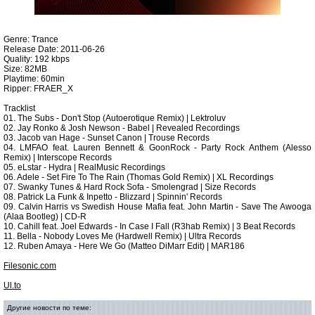
Genre: Trance
Release Date: 2011-06-26
Quality: 192 kbps
Size: 82MB
Playtime: 60min
Ripper: FRAER_X
Tracklist
01. The Subs - Don't Stop (Autoerotique Remix) | Lektroluv
02. Jay Ronko & Josh Newson - Babel | Revealed Recordings
03. Jacob van Hage - Sunset Canon | Trouse Records
04. LMFAO feat. Lauren Bennett & GoonRock - Party Rock Anthem (Alesso
Remix) | Interscope Records
05. eLstar - Hydra | RealMusic Recordings
06. Adele - Set Fire To The Rain (Thomas Gold Remix) | XL Recordings
07. Swanky Tunes & Hard Rock Sofa - Smolengrad | Size Records
08. Patrick La Funk & Inpetto - Blizzard | Spinnin' Records
09. Calvin Harris vs Swedish House Mafia feat. John Martin - Save The Awooga
(Alaa Bootleg) | CD-R
10. Cahill feat. Joel Edwards - In Case I Fall (R3hab Remix) | 3 Beat Records
11. Bella - Nobody Loves Me (Hardwell Remix) | Ultra Records
12. Ruben Amaya - Here We Go (Matteo DiMarr Edit) | MAR186
Filesonic.com
Ul.to
Другие новости по теме: