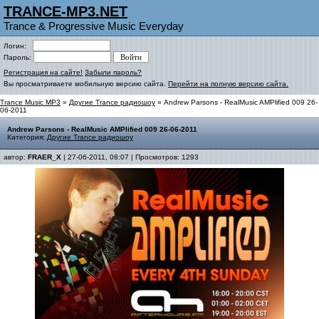
TRANCE-MP3.NET
Trance & Progressive Music Everyday
Логин:
Пароль:
Регистрация на сайте!
Забыли пароль?
Вы просматриваете мобильную версию сайта.
Перейти на полную версию сайта.
Trance Music MP3
»
Другие Trance радиошоу
» Andrew Parsons - RealMusic AMPlified 009 26-
06-2011
Andrew Parsons - RealMusic AMPlified 009 26-06-2011
Категория:
Другие Trance радиошоу
автор:
FRAER_X
| 27-06-2011, 08:07 | Просмотров: 1293