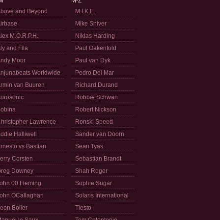
M
M-Z
bove and Beyond
M.I.K.E.
irbase
Mike Shiver
lex M.O.R.P.H.
Niklas Harding
ly and Fila
Paul Oakenfold
ndy Moor
Paul van Dyk
njunabeats Worldwide
Pedro Del Mar
rmin van Buuren
Richard Durand
urosonic
Robbie Schwan
obina
Robert Nickson
hristopher Lawrence
Ronski Speed
ddie Halliwell
Sander van Doorn
rnesto vs Bastian
Sean Tyas
erry Corsten
Sebastian Brandt
reg Downey
Shah Roger
ohn 00 Fleming
Sophie Sugar
ohn OCallaghan
Solaris International
eon Bolier
Tiesto