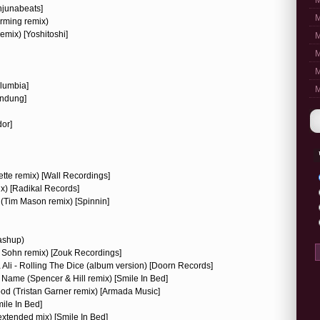
M
njunabeats]
M
rming remix)
mix) [Yoshitoshi]
M
M
M
olumbia]
M
andung]
dor]
zette remix) [Wall Recordings]
mix) [Radikal Records]
re (Tim Mason remix) [Spinnin]
ashup)
e Sohn remix) [Zouk Recordings]
li - Rolling The Dice (album version) [Doorn Records]
y Name (Spencer & Hill remix) [Smile In Bed]
ood (Tristan Garner remix) [Armada Music]
ile In Bed]
extended mix) [Smile In Bed]