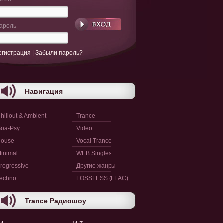
ароль
егистрация
|
Забыли пароль?
Навигация
hillout & Ambient
Trance
oa-Psy
Video
House
Vocal Trance
inimal
WEB Singles
rogressive
Другие жанры
echno
LOSSLESS (FLAC)
Trance Радиошоу