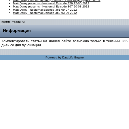
Matt Darey - Nocturnal 309 (Guestmix House Moguls) (09-07-2011)
Matt Darey presents - Nocturnal Episode 359 25-06-2012
Matt Darey presents - Nocturnal Episode 367 20-08-2012
Matt Darey - Nocturnal Episode 361 09-07-2012
Matt Darey - Nocturnal Episode 369 03-09-2012
Комментарии (0)
Информация
Комментировать статьи на нашем сайте возможно только в течении
365
дней со дня публикации.
Powered by
DataLife Engine