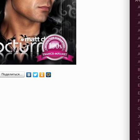
A-
A
A
A
A
A
A
A
A
B
Поделиться…
C
E
E
F
G
J
J
L