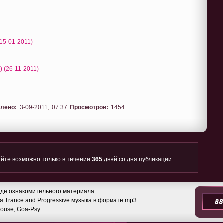
(15-01-2011)
) (26-11-2011)
лено:
3-09-2011, 07:37
Просмотров:
1454
йте возможно только в течении
365
дней со дня публикации.
де ознакомительного материала.
 Trance and Progressive музыка в формате mp3.
 House, Goa-Psy