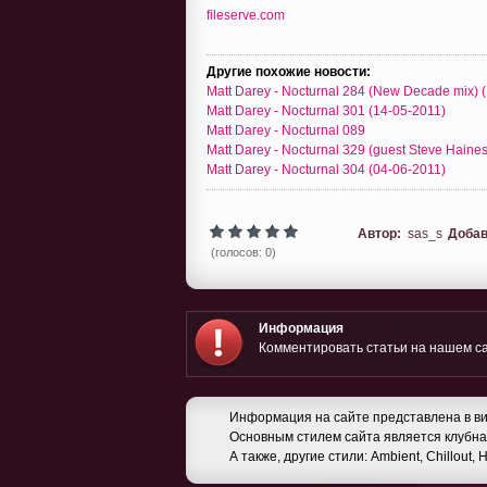
fileserve.com
Другие похожие новости:
Matt Darey - Nocturnal 284 (New Decade mix) 
Matt Darey - Nocturnal 301 (14-05-2011)
Matt Darey - Nocturnal 089
Matt Darey - Nocturnal 329 (guest Steve Haines
Matt Darey - Nocturnal 304 (04-06-2011)
Автор:
sas_s
Добав
(голосов: 0)
Информация
Комментировать статьи на нашем са
Информация на сайте представлена в ви
Основным стилем сайта является клубная
А также, другие стили: Ambient, Chillout,