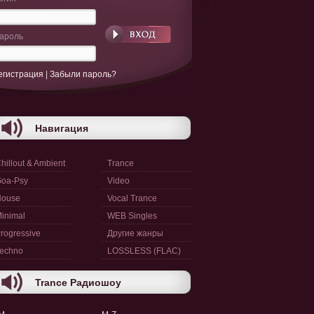
ароль
егистрация
|
Забыли пароль?
Навигация
hillout & Ambient
Trance
oa-Psy
Video
House
Vocal Trance
inimal
WEB Singles
rogressive
Другие жанры
echno
LOSSLESS (FLAC)
Trance Радиошоу