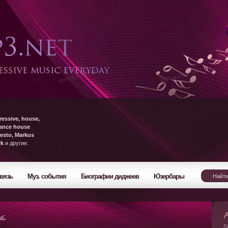
ressive, house,
rance house
esto, Markus
yk
и другие.
вязь
Муз. события
Биографии диджеев
Юзербары
ы:
Л