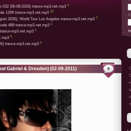
3
e 032 (06-08-2026) trance-mp3.net.mp3
10
ode 1289 trance-mp3.net.mp3
П
7
gust 2026), World Tour Los Angeles trance-mp3.net.mp3
2
isode 489 trance-mp3.net.mp3
1
Р
trance-mp3.net.mp3
6
et.mp3
2
26) trance-mp3.net.mp3
est Gabriel & Dresden) (02-09-2011)
C
0
G
M
P
T