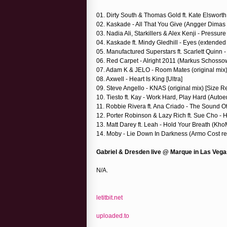
01. Dirty South & Thomas Gold ft. Kate Elsworth -
02. Kaskade - All That You Give (Angger Dimas r
03. Nadia Ali, Starkillers & Alex Kenji - Pressur
04. Kaskade ft. Mindy Gledhill - Eyes (extended 
05. Manufactured Superstars ft. Scarlett Quinn 
06. Red Carpet - Alright 2011 (Markus Schosso
07. Adam K & JELO - Room Mates (original mix)
08. Axwell - Heart Is King [Ultra]
09. Steve Angello - KNAS (original mix) [Size R
10. Tiesto ft. Kay - Work Hard, Play Hard (Auto
11. Robbie Rivera ft. Ana Criado - The Sound O
12. Porter Robinson & Lazy Rich ft. Sue Cho - He
13. Matt Darey ft. Leah - Hold Your Breath (Kho
14. Moby - Lie Down In Darkness (Armo Cost remix
Gabriel & Dresden live @ Marque in Las Vega
N/A.
letitbit.net
uploaded.to