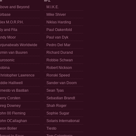
M
M-Z
bove and Beyond
M.I.K.E.
irbase
Mike Shiver
lex M.O.R.P.H.
Niklas Harding
ly and Fila
Paul Oakenfold
ndy Moor
Paul van Dyk
njunabeats Worldwide
Pedro Del Mar
rmin van Buuren
Richard Durand
urosonic
Robbie Schwan
obina
Robert Nickson
hristopher Lawrence
Ronski Speed
ddie Halliwell
Sander van Doorn
rnesto vs Bastian
Sean Tyas
erry Corsten
Sebastian Brandt
reg Downey
Shah Roger
ohn 00 Fleming
Sophie Sugar
ohn OCallaghan
Solaris International
eon Bolier
Tiesto