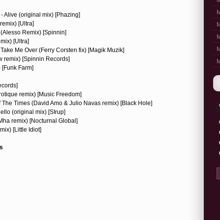
M
M
 Alive (original mix) [Phazing]
emix) [Ultra]
M
e (Alesso Remix) [Spinnin]
M
mix) [Ultra]
M
- Take Me Over (Ferry Corsten fix) [Magik Muzik]
w remix) [Spinnin Records]
M
 [Funk Farm]
ecords]
erotique remix) [Music Freedom]
f The Times (David Amo & Julio Navas remix) [Black Hole]
llo (original mix) [SIrup]
Mha remix) [Nocturnal Global]
) [Little Idiot]
s