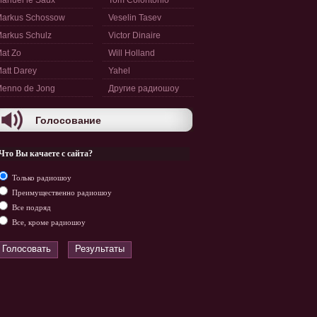
anuel le Saux
Tom Colontonio
arkus Schossow
Veselin Tasev
arkus Schulz
Victor Dinaire
at Zo
Will Holland
att Darey
Yahel
enno de Jong
Другие радиошоу
Голосование
Что Вы качаете с сайта?
Только радиошоу
Преимущественно радиошоу
Все подряд
Все, кроме радиошоу
Голосовать
Результаты