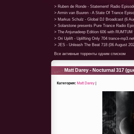
> Ruben de Ronde - Statement! Radio Episod
> Armin van Buuren - A State Of Trance Epis
> Markus Schulz - Global DJ Broadcast (6 Au
> Solarstone presents Pure Trance Radio Ep
> The Anjunadeep Edition 606 with RUMTUM 
> Ori Uplift - Uplifting Only 704 trance-mp3.n
> JES - Unleash The Beat 718 (06 August 20
Все активные торренты одним списком
Matt Darey - Nocturnal 317 (gu
Категория:
Matt Darey
|