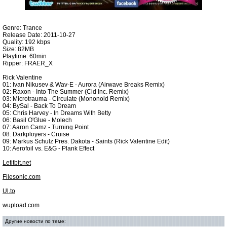
Genre: Trance
Release Date: 2011-10-27
Quality: 192 kbps
Size: 82MB
Playtime: 60min
Ripper: FRAER_X
Rick Valentine
01: Ivan Nikusev & Wav-E - Aurora (Airwave Breaks Remix)
02: Raxon - Into The Summer (Cid Inc. Remix)
03: Microtrauma - Circulate (Mononoid Remix)
04: BySal - Back To Dream
05: Chris Harvey - In Dreams With Betty
06: Basil O'Glue - Molech
07: Aaron Camz - Turning Point
08: Darkployers - Cruise
09: Markus Schulz Pres. Dakota - Saints (Rick Valentine Edit)
10: Aerofoil vs. E&G - Plank Effect
Letitbit.net
Filesonic.com
Ul.to
wupload.com
Другие новости по теме: