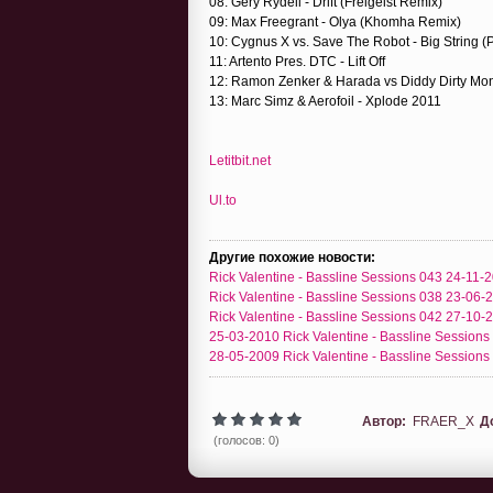
08: Gery Rydell - Drift (Freigeist Remix)
09: Max Freegrant - Olya (Khomha Remix)
10: Cygnus X vs. Save The Robot - Big String 
11: Artento Pres. DTC - Lift Off
12: Ramon Zenker & Harada vs Diddy Dirty Mon
13: Marc Simz & Aerofoil - Xplode 2011
Letitbit.net
Ul.to
Другие похожие новости:
Rick Valentine - Bassline Sessions 043 24-11-
Rick Valentine - Bassline Sessions 038 23-06-
Rick Valentine - Bassline Sessions 042 27-10-
25-03-2010 Rick Valentine - Bassline Sessions
28-05-2009 Rick Valentine - Bassline Sessions
Автор:
FRAER_X
Д
(голосов: 0)