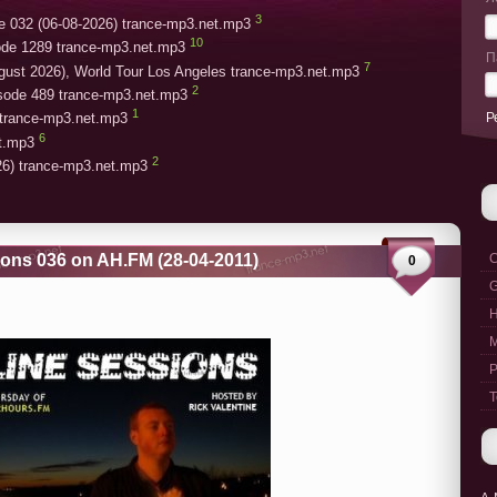
3
e 032 (06-08-2026) trance-mp3.net.mp3
10
ode 1289 trance-mp3.net.mp3
П
7
gust 2026), World Tour Los Angeles trance-mp3.net.mp3
2
isode 489 trance-mp3.net.mp3
1
Р
trance-mp3.net.mp3
6
et.mp3
2
26) trance-mp3.net.mp3
ions 036 on AH.FM (28-04-2011)
C
0
G
M
P
T