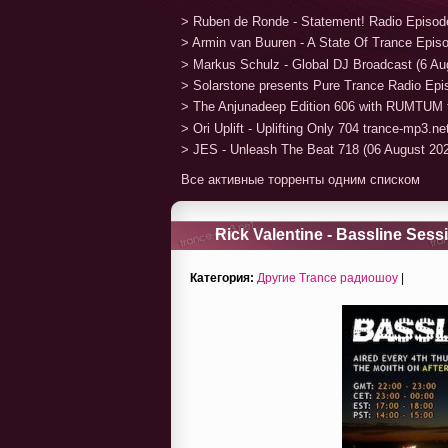
> Ruben de Ronde - Statement! Radio Episod
> Armin van Buuren - A State Of Trance Epis
> Markus Schulz - Global DJ Broadcast (6 Au
> Solarstone presents Pure Trance Radio Ep
> The Anjunadeep Edition 606 with RUMTUM 
> Ori Uplift - Uplifting Only 704 trance-mp3.n
> JES - Unleash The Beat 718 (06 August 20
Все активные торренты одним списком
Rick Valentine - Bassline Sess
Категория:
Другие Trance радиошоу
|