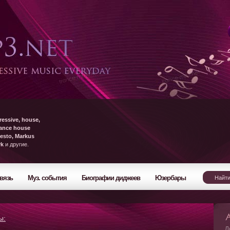
ressive, house,
rance house
esto, Markus
yk
и другие.
вязь
Муз. события
Биографии диджеев
Юзербары
ы:
Л