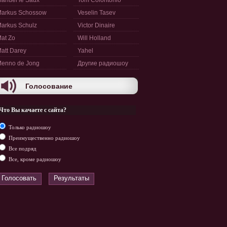
anuel le Saux
Tom Colontonio
arkus Schossow
Veselin Tasev
arkus Schulz
Victor Dinaire
at Zo
Will Holland
att Darey
Yahel
enno de Jong
Другие радиошоу
Голосование
Что Вы качаете с сайта?
Только радиошоу
Преимущественно радиошоу
Все подряд
Все, кроме радиошоу
Голосовать
Результаты