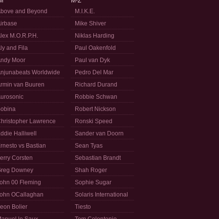
M
M-Z
bove and Beyond
M.I.K.E.
irbase
Mike Shiver
lex M.O.R.P.H.
Niklas Harding
ly and Fila
Paul Oakenfold
ndy Moor
Paul van Dyk
njunabeats Worldwide
Pedro Del Mar
rmin van Buuren
Richard Durand
urosonic
Robbie Schwan
obina
Robert Nickson
hristopher Lawrence
Ronski Speed
ddie Halliwell
Sander van Doorn
rnesto vs Bastian
Sean Tyas
erry Corsten
Sebastian Brandt
reg Downey
Shah Roger
ohn 00 Fleming
Sophie Sugar
ohn OCallaghan
Solaris International
eon Bolier
Tiesto