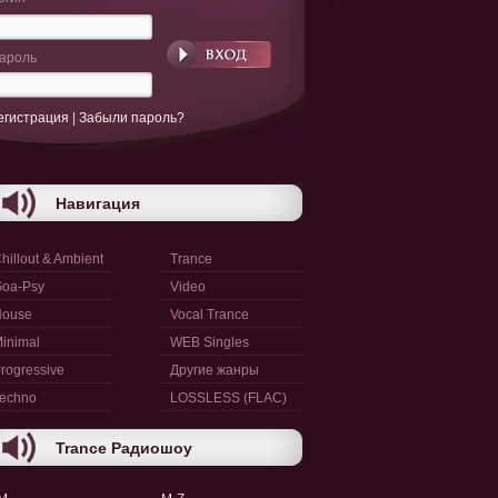
ароль
егистрация
|
Забыли пароль?
Навигация
hillout & Ambient
Trance
oa-Psy
Video
House
Vocal Trance
inimal
WEB Singles
rogressive
Другие жанры
echno
LOSSLESS (FLAC)
Trance Радиошоу