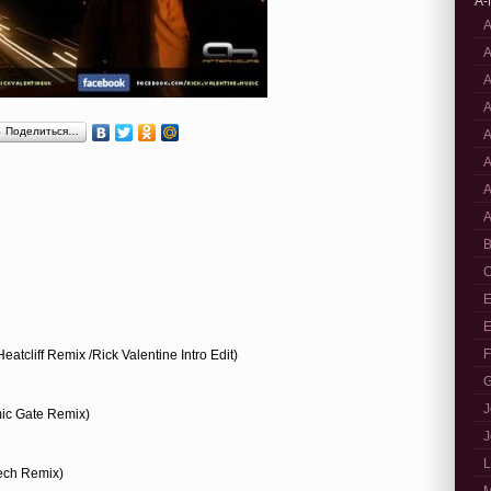
A-
A
A
A
A
Поделиться…
A
A
A
A
B
C
E
E
F
tcliff Remix /Rick Valentine Intro Edit)
G
J
mic Gate Remix)
J
L
tech Remix)