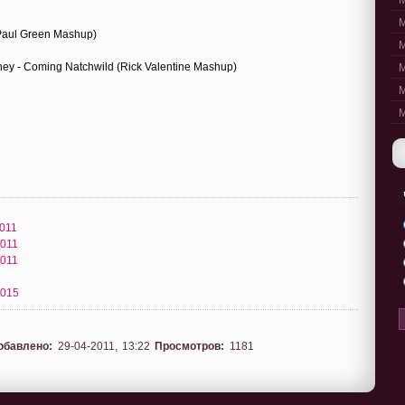
M
M
(Paul Green Mashup)
M
ey - Coming Natchwild (Rick Valentine Mashup)
M
M
M
2011
2011
2011
 015
обавлено:
29-04-2011, 13:22
Просмотров:
1181