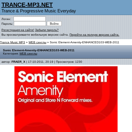
TRANCE-MP3.NET
Trance & Progressive Music Everyday
Логин:
Пароль:
Регистрация на сайте!
Забыли пароль?
Вы просматриваете мобильную версию сайта.
Перейти на полную версию сайта.
Trance Music MP3
»
WEB синглы
» Sonic Element-Amenity-ENHANCED103-WEB-2011
Sonic Element-Amenity-ENHANCED103-WEB-2011
Категория:
WEB синглы
автор:
FRAER_X
| 17-10-2011, 20:19 | Просмотров: 1230