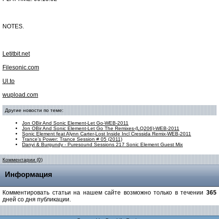
NOTES.
Letitbit.net
Filesonic.com
Ul.to
wupload.com
Другие новости по теме:
Jon OBir And Sonic Element-Let Go-WEB-2011
Jon OBir And Sonic Element-Let Go The Remixes-(LQ206)-WEB-2011
Sonic Element feat Alynn Carter-Lost Inside Incl Cressida Remix-WEB-2011
Trance’s Power: Trance Session # 05 (2011)
Danyi & Burgundy - Puresound Sessions 217 Sonic Element Guest Mix
Комментарии (0)
Информация
Комментировать статьи на нашем сайте возможно только в течении
365
дней со дня публикации.