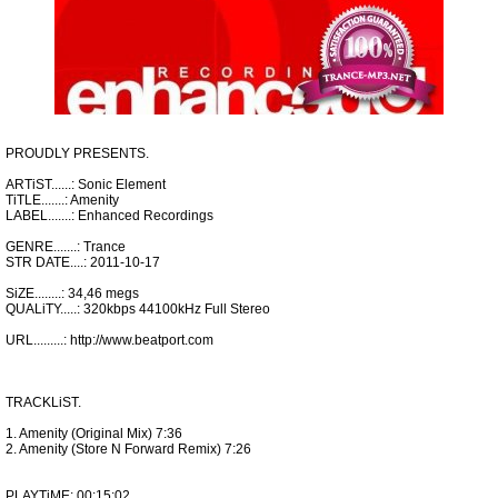
PROUDLY PRESENTS.
ARTiST......: Sonic Element
TiTLE.......: Amenity
LABEL.......: Enhanced Recordings
GENRE.......: Trance
STR DATE....: 2011-10-17
SiZE........: 34,46 megs
QUALiTY.....: 320kbps 44100kHz Full Stereo
URL.........: http://www.beatport.com
TRACKLiST.
1. Amenity (Original Mix) 7:36
2. Amenity (Store N Forward Remix) 7:26
PLAYTiME: 00:15:02