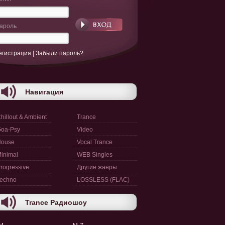
ароль
егистрация
|
Забыли пароль?
Навигация
hillout & Ambient
Trance
oa-Psy
Video
House
Vocal Trance
inimal
WEB Singles
rogressive
Другие жанры
echno
LOSSLESS (FLAC)
Trance Радиошоу