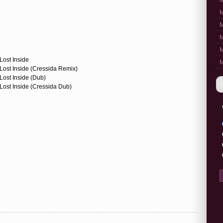
M
M
M
M
M
 Lost Inside
M
- Lost Inside (Cressida Remix)
 Lost Inside (Dub)
 Lost Inside (Cressida Dub)