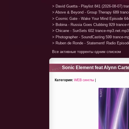
> David Guetta - Playlist 841 (2026-08-07) t
> Above & Beyond - Group Therapy 689 tran
> Cosmic Gate - Wake Your Mind Episode 64
> Bobina - Russia Goes Clubbing 929 trance
> Chicane - SunSets 602 trance-mp3.net.mp3
> Photographer - SoundCasting 599 trance-m
> Ruben de Ronde - Statement! Radio Episod
Все активные торренты одним списком
Sonic Element feat Alynn Cart
Категория:
WEB синглы
|