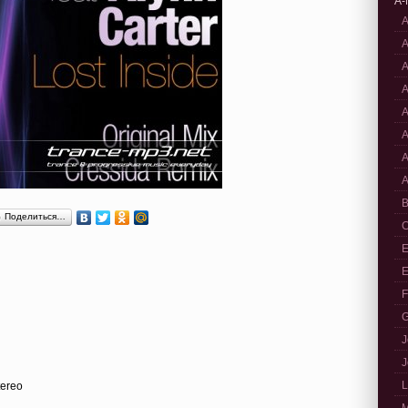
A-
A
A
A
A
A
A
A
A
B
Поделиться…
C
E
E
F
G
J
J
L
Stereo