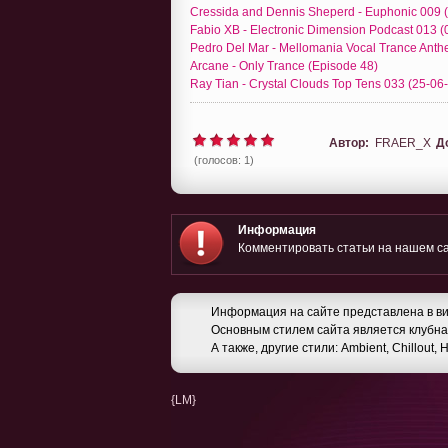
Cressida and Dennis Sheperd - Euphonic 009 
Fabio XB - Electronic Dimension Podcast 013 (
Pedro Del Mar - Mellomania Vocal Trance Anth
Arcane - Only Trance (Episode 48)
Ray Tian - Crystal Clouds Top Tens 033 (25-06
Автор:
FRAER_X
Д
(голосов: 1)
Информация
Комментировать статьи на нашем са
Информация на сайте представлена в ви
Основным стилем сайта является клубная
А также, другие стили: Ambient, Chillout,
{LM}