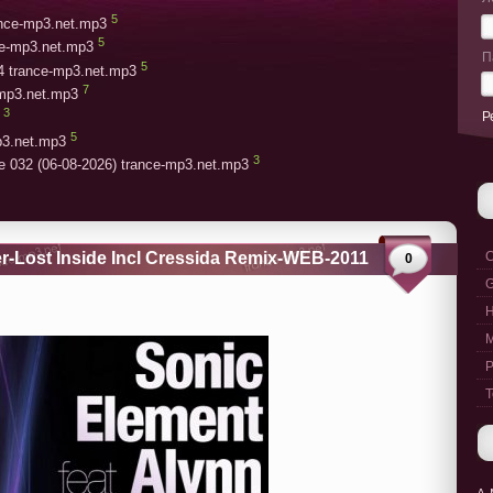
5
rance-mp3.net.mp3
5
ce-mp3.net.mp3
П
5
4 trance-mp3.net.mp3
7
-mp3.net.mp3
3
Р
5
p3.net.mp3
3
e 032 (06-08-2026) trance-mp3.net.mp3
er-Lost Inside Incl Cressida Remix-WEB-2011
C
0
G
M
P
T