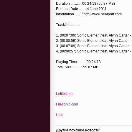
Duration ...........: 00:24:13 (55.87 MB)
Release Date .......: 4 June 2011
Information ........: http://www.beatport.com
Tracklist ..........:
1. (00:07:09) Sonic Element feat. Alynn Carter -
2. (00:08:59) Sonic Element feat. Alynn Carter 
3. (00:07:09) Sonic Element feat. Alynn Carter -
4. (00:00:57) Sonic Element feat. Alynn Carter -
Playing Time.........: 00:24:13
Total Size...........: 55.87 MB
Letitbit.net
Filesonic.com
Ul.to
Другие похожие новости: