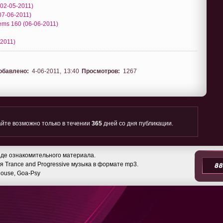
(02-05-2011)
07-06-2011)
ems 160 (06-06-2011)
-2011)
обавлено:
4-06-2011, 13:40
Просмотров:
1267
йте возможно только в течении
365
дней со дня публикации.
де ознакомительного материала.
 Trance and Progressive музыка в формате mp3.
 House, Goa-Psy