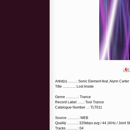
Artist(s) ..........: Sonic Element feat. Alynn Carter
Title ..............: Lost Inside
Genre ..............: Trance
Record Label .......: Tool Trance
Catalogue Number ...: TLT011
Source .............: WEB
Quality ............: 320kbps avg / 44.1KHz / Joint 
Tracks .............: 04