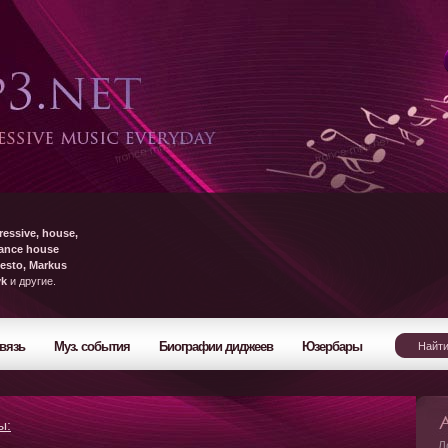
ressive, house,
rance house
esto, Markus
yk
и другие.
вязь
Муз. события
Биографии диджеев
Юзербары
ы:
Л