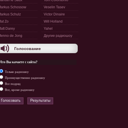
anuel le Saux
Tom Colontonio
arkus Schossow
Veselin Tasev
arkus Schulz
Victor Dinaire
at Zo
Will Holland
att Darey
Yahel
enno de Jong
Другие радиошоу
Голосование
Что Вы качаете с сайта?
Только радиошоу
Преимущественно радиошоу
Все подряд
Все, кроме радиошоу
Голосовать
Результаты