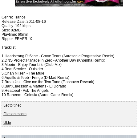
Genre: Trance
Release Date: 2011-08-16
Quality: 192 kbps
Size: 82MB
Playtime: 60min
Ripper: FRAER_X
Tracklist:
1.Headstrong Ft Stine - Grove Tears (Aurosonic Progressive Remix)
2.DNS Project Ft Madelin Zero - Another Day (Khomha Remix)
3.Moein - Enjoy Your Life (Club Mix)
4.Beat Service - Outsider
5.Orjan Nilsen - The Mule
6.Aquille & Teeb - Fringe (D-Mad Remix)
7.Breakfast - Give me the Two Tone (Flashover Rework)
8.Bart Claesson & Martens - El Dorado
9.Heatbeat - Ask The Angels
10.Raneem - Celesta (Aaron Camz Remix)
Letitbit.net
Filesonic.com
Ul.to