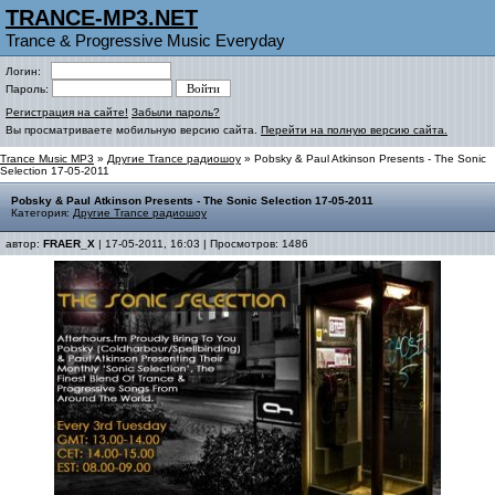
TRANCE-MP3.NET
Trance & Progressive Music Everyday
Логин:
Пароль:
Регистрация на сайте!
Забыли пароль?
Вы просматриваете мобильную версию сайта.
Перейти на полную версию сайта.
Trance Music MP3
»
Другие Trance радиошоу
» Pobsky & Paul Atkinson Presents - The Sonic
Selection 17-05-2011
Pobsky & Paul Atkinson Presents - The Sonic Selection 17-05-2011
Категория:
Другие Trance радиошоу
автор:
FRAER_X
| 17-05-2011, 16:03 | Просмотров: 1486