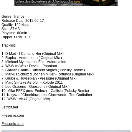
Genre: Trance
Release Date: 2011-05-17
Quality: 192 kbps
Size: 87MB
Playtime: 60min
Ripper: FRAER_X
Tracklist:
1. D-Mad - I Come to Her (Original Mix)
2. Rapha - Andromeda ( Original Mix )
3. Michael Myers pres. Esc - Autorotation
4. W&W vs Wezz Devall - Phantom
5. Gordan Coutts - Different Angles ( Pobsky Remix )
6. Markus Schulz & Jochen Miller - Rotunda (Original Mix)
7. Grube & Hovsepian - Pressure (Original Mix)
8. Marc Simz vs Aerofoil - Xplode 2011
9. Lee Osborne - Questions ( Original Mix )
10. Mike EFEX pres. Emtech – Callisto (Pobsky Remix)
11. Krzysztof Chochlow pres. Clockwood - The Godfather
12. W&W - AK47 (Original Mix)
Letitbit.net
Fileserve.com
Filesonic.com