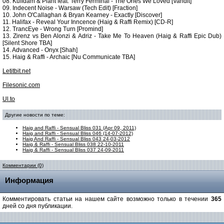
08. Kuffdam & Plant feat. Terry Ferminal - The Ones We Loved [Vandit]
09. Indecent Noise - Warsaw (Tech Edit) [Fraction]
10. John O'Callaghan & Bryan Kearney - Exactly [Discover]
11. Halifax - Reveal Your Inncence (Haig & Raffi Remix) [CD-R]
12. TrancEye - Wrong Turn [Promind]
13. Zirenz vs Ben Alonzi & Adriz - Take Me To Heaven (Haig & Raffi Epic Dub)
[Silent Shore TBA]
14. Advanced - Onyx [Shah]
15. Haig & Raffi - Archaic [Nu Communicate TBA]
Letitbit.net
Filesonic.com
Ul.to
Другие новости по теме:
Haig and Raffi - Sensual Bliss 031 (Apr 09, 2011)
Haig and Raffi - Sensual Bliss 046 (14-07-2012)
Haig And Raffi - Sensual Bliss 043 24-03-2012
Haig & Raffi - Sensual Bliss 038 22-10-2011
Haig & Raffi - Sensual Bliss 037 24-09-2011
Комментарии (0)
Информация
Комментировать статьи на нашем сайте возможно только в течении
365
дней со дня публикации.