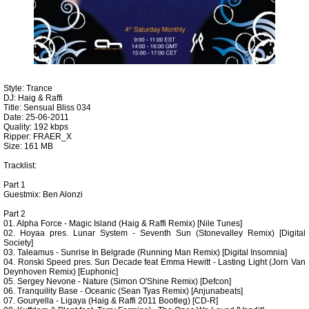
Style: Trance
DJ: Haig & Raffi
Title: Sensual Bliss 034
Date: 25-06-2011
Quality: 192 kbps
Ripper: FRAER_X
Size: 161 MB
Tracklist:
Part 1
Guestmix: Ben Alonzi
Part 2
01. Alpha Force - Magic Island (Haig & Raffi Remix) [Nile Tunes]
02. Hoyaa pres. Lunar System - Seventh Sun (Stonevalley Remix) [Digital
Society]
03. Taleamus - Sunrise In Belgrade (Running Man Remix) [Digital Insomnia]
04. Ronski Speed pres. Sun Decade feat Emma Hewitt - Lasting Light (Jorn Van
Deynhoven Remix) [Euphonic]
05. Sergey Nevone - Nature (Simon O'Shine Remix) [Defcon]
06. Tranquility Base - Oceanic (Sean Tyas Remix) [Anjunabeats]
07. Gouryella - Ligaya (Haig & Raffi 2011 Bootleg) [CD-R]