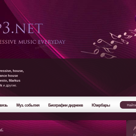
ressive, house,
rance house
esto, Markus
yk
и другие.
вязь
Муз. события
Биографии диджеев
Юзербары
ы:
Л