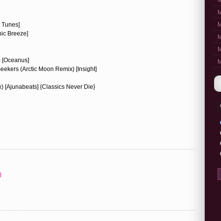
M
M
 Tunes]
M
nic Breeze]
M
M
) [Oceanus]
M
eekers (Arctic Moon Remix) [Insight]
 [Ajunabeats] {Classics Never Die}
)