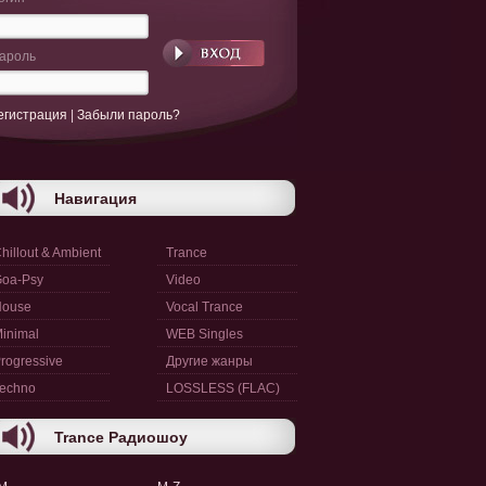
ароль
егистрация
|
Забыли пароль?
Навигация
hillout & Ambient
Trance
oa-Psy
Video
House
Vocal Trance
inimal
WEB Singles
rogressive
Другие жанры
echno
LOSSLESS (FLAC)
Trance Радиошоу