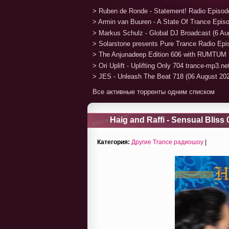
> Ruben de Ronde - Statement! Radio Episod
> Armin van Buuren - A State Of Trance Epis
> Markus Schulz - Global DJ Broadcast (6 Au
> Solarstone presents Pure Trance Radio Ep
> The Anjunadeep Edition 606 with RUMTUM 
> Ori Uplift - Uplifting Only 704 trance-mp3.n
> JES - Unleash The Beat 718 (06 August 20
Все активные торренты одним списком
Haig and Raffi - Sensual Bliss 
Категория:
Другие Trance радиошоу
|