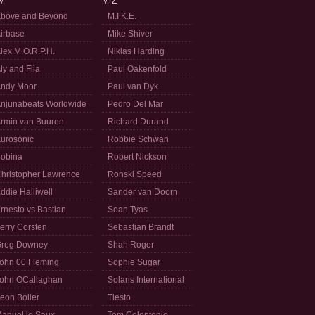
M
M-Z
bove and Beyond
M.I.K.E.
irbase
Mike Shiver
lex M.O.R.P.H.
Niklas Harding
ly and Fila
Paul Oakenfold
ndy Moor
Paul van Dyk
njunabeats Worldwide
Pedro Del Mar
rmin van Buuren
Richard Durand
urosonic
Robbie Schwan
obina
Robert Nickson
hristopher Lawrence
Ronski Speed
ddie Halliwell
Sander van Doorn
rnesto vs Bastian
Sean Tyas
erry Corsten
Sebastian Brandt
reg Downey
Shah Roger
ohn 00 Fleming
Sophie Sugar
ohn OCallaghan
Solaris International
eon Bolier
Tiesto