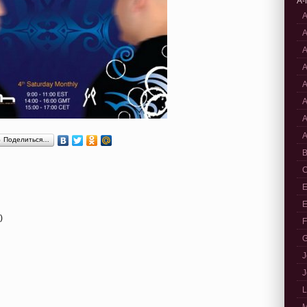
A-
A
A
A
A
A
A
A
A
Поделиться…
B
C
E
E
)
F
G
J
J
L