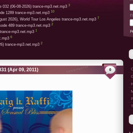
3
e 032 (06-08-2026) trance-mp3.net.mp3
10
ode 1289 trance-mp3.net.mp3
П
7
gust 2026), World Tour Los Angeles trance-mp3.net.mp3
2
isode 489 trance-mp3.net.mp3
1
Р
trance-mp3.net.mp3
6
et.mp3
2
26) trance-mp3.net.mp3
031 (Apr 09, 2011)
C
0
G
M
P
T