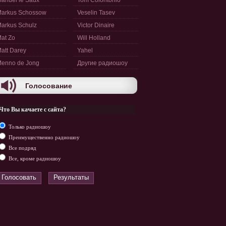
anuel le Saux
Tom Colontonio
arkus Schossow
Veselin Tasev
arkus Schulz
Victor Dinaire
at Zo
Will Holland
att Darey
Yahel
enno de Jong
Другие радиошоу
Голосование
Что Вы качаете с сайта?
Только радиошоу
Преимущественно радиошоу
Все подряд
Все, кроме радиошоу
Голосовать
Результаты