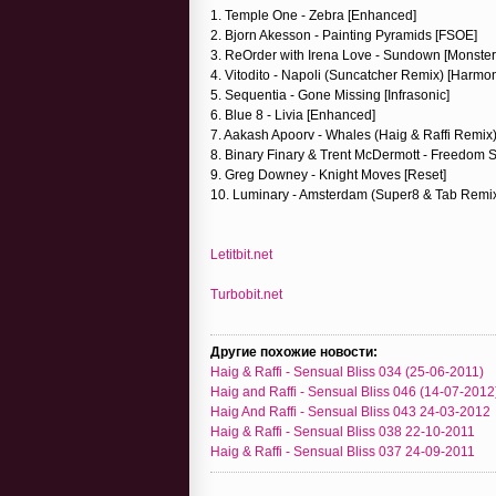
1. Temple One - Zebra [Enhanced]
2. Bjorn Akesson - Painting Pyramids [FSOE]
3. ReOrder with Irena Love - Sundown [Monster
4. Vitodito - Napoli (Suncatcher Remix) [Harmo
5. Sequentia - Gone Missing [Infrasonic]
6. Blue 8 - Livia [Enhanced]
7. Aakash Apoorv - Whales (Haig & Raffi Remix
8. Binary Finary & Trent McDermott - Freedom S
9. Greg Downey - Knight Moves [Reset]
10. Luminary - Amsterdam (Super8 & Tab Remix)
Letitbit.net
Turbobit.net
Другие похожие новости:
Haig & Raffi - Sensual Bliss 034 (25-06-2011)
Haig and Raffi - Sensual Bliss 046 (14-07-2012
Haig And Raffi - Sensual Bliss 043 24-03-2012
Haig & Raffi - Sensual Bliss 038 22-10-2011
Haig & Raffi - Sensual Bliss 037 24-09-2011