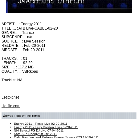
ARTiST.... : Energy 2011
TiTLE..... : ATB Live-CABLE-02-20
GENRE..... : Trance
SUBGENRE.. : n/a
SOURCE.... : Live Session
RELDATE... : Feb-20-2011
AiRDATE... : Feb-20-2011
TRACKS.... : 01
LENGTH.... : 92:29
SiZE...... : 117.2 MB
QUALiTY... : VBRkbps
Tracklist: NA
Letitbit.net
Hotfile.com
Другие новости по теме:
Energy 2011 - Tiesto Live-02-20-2011
Energy 2011 - Ferry Corsten Live-02-20-2011
Niki Belucci-FG DJ Live-07-04-2011
Kara Sun-Energy Of Life-2011
Galin Rashkov and Kalinov- Energy Source 023 11-10-2011