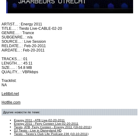
ARTiST.... : Energy 2011
TiTLE..... : Tiesto Live-CABLE-02-20
GENRE..... : Trance
SUBGENRE.. : n/a
SOURCE.... : Live Session
RELDATE... : Feb-20-2011
AiRDATE... : Feb-20-2011
TRACKS.... : 01
LENGTH.... : 45:11
SiZE...... : 54.8 MB
QUALiTY... : VBRkbps
Tracklist:
NA
Letitbit.net
Hotfile.com
Другие новости по теме:
Energy 2011 - ATB Live-02-20-2011
Energy 2011 - Ferry Corsten Live-02-20-2011
Tiesto, ATB, Ferry Corsten - Energy 2011 (19-02-2011)
DJ Tiesto - Live in Disneyland HD
Tiesto - Tiesto's Club Life Podcast 236 (10-10-2011)