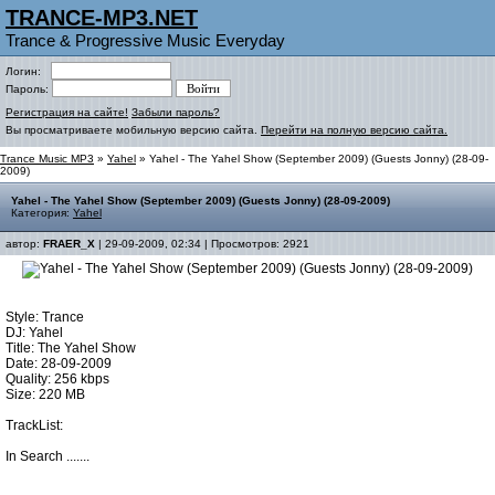
TRANCE-MP3.NET
Trance & Progressive Music Everyday
Логин:
Пароль:
Регистрация на сайте!
Забыли пароль?
Вы просматриваете мобильную версию сайта.
Перейти на полную версию сайта.
Trance Music MP3
»
Yahel
» Yahel - The Yahel Show (September 2009) (Guests Jonny) (28-09-
2009)
Yahel - The Yahel Show (September 2009) (Guests Jonny) (28-09-2009)
Категория:
Yahel
автор:
FRAER_X
| 29-09-2009, 02:34 | Просмотров: 2921
Style: Trance
DJ: Yahel
Title: The Yahel Show
Date: 28-09-2009
Quality: 256 kbps
Size: 220 MB
TrackList:
In Search .......