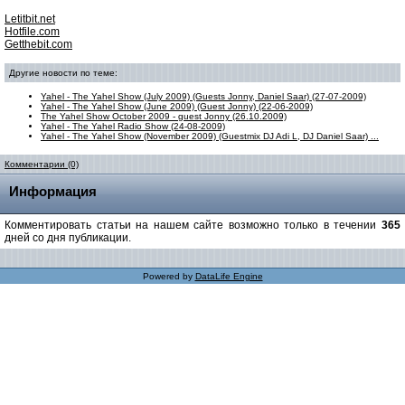
Letitbit.net
Hotfile.com
Getthebit.com
Другие новости по теме:
Yahel - The Yahel Show (July 2009) (Guests Jonny, Daniel Saar) (27-07-2009)
Yahel - The Yahel Show (June 2009) (Guest Jonny) (22-06-2009)
The Yahel Show October 2009 - guest Jonny (26.10.2009)
Yahel - The Yahel Radio Show (24-08-2009)
Yahel - The Yahel Show (November 2009) (Guestmix DJ Adi L, DJ Daniel Saar) ...
Комментарии (0)
Информация
Комментировать статьи на нашем сайте возможно только в течении
365
дней со дня публикации.
Powered by
DataLife Engine