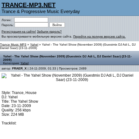
TRANCE-MP3.NET
Trance & Progressive Music Everyday
Логин:
Пароль:
Регистрация на сайте!
Забыли пароль?
Вы просматриваете мобильную версию сайта.
Перейти на полную версию сайта.
Trance Music MP3
»
Yahel
» Yahel - The Yahel Show (November 2009) (Guestmix DJ Adi L, DJ
Daniel Saar) (23-11-2009)
Yahel - The Yahel Show (November 2009) (Guestmix DJ Adi L, DJ Daniel Saar) (23-11-
2009)
Категория:
Yahel
автор:
FRAER_X
| 24-11-2009, 01:33 | Просмотров: 2489
Style: Trance, House
DJ: Yahel
Title: The Yahel Show
Date: 23-11-2009
Quality: 256 kbps
Size: 224 MB
Tracklist: