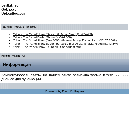
Letitbit.net
Getthebit
Uploadbox.com
Другие новости по теме:
Yahel - The Yahel Show (Guest DJ Daniel Saar) (25-05-2009)
Yahel - The Yahel Radio Show (24-08-2009)
Yahel - The Yahel Show (July 2009) (Guests Jonny, Daniel Saar) (27-07-2009)
Yahel - The Yahel Show September 2010 Incl DJ Daniel Saar Guestmix-(DI.FM)- ...
Yahel - The Yahel Show (DJ Daniel Saar guest mix)
Комментарии (0)
Информация
Комментировать статьи на нашем сайте возможно только в течении
365
дней со дня публикации.
Powered by
DataLife Engine