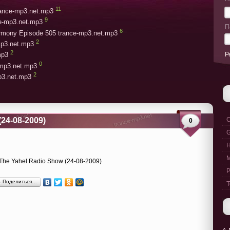
11
trance-mp3.net.mp3
9
ce-mp3.net.mp3
П
6
armony Episode 505 trance-mp3.net.mp3
2
mp3.net.mp3
2
Р
mp3
0
-mp3.net.mp3
2
mp3.net.mp3
(24-08-2009)
C
0
G
M
P
Поделиться…
T