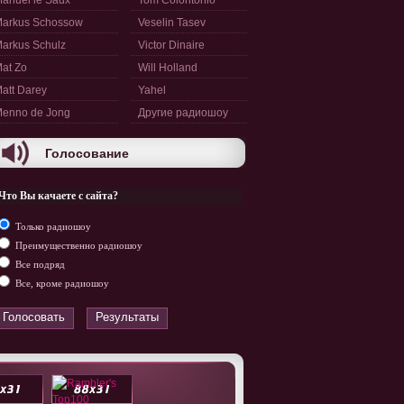
anuel le Saux
Tom Colontonio
arkus Schossow
Veselin Tasev
arkus Schulz
Victor Dinaire
at Zo
Will Holland
att Darey
Yahel
enno de Jong
Другие радиошоу
Голосование
Что Вы качаете с сайта?
Только радиошоу
Преимущественно радиошоу
Все подряд
Все, кроме радиошоу
Голосовать
Результаты