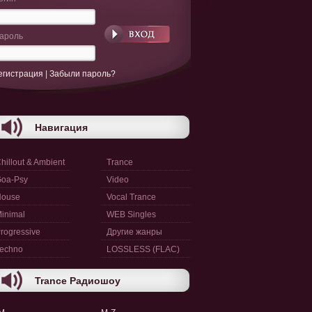
ароль
егистрация
|
Забыли пароль?
Навигация
hillout & Ambient
Trance
oa-Psy
Video
House
Vocal Trance
inimal
WEB Singles
rogressive
Другие жанры
echno
LOSSLESS (FLAC)
Trance Радиошоу