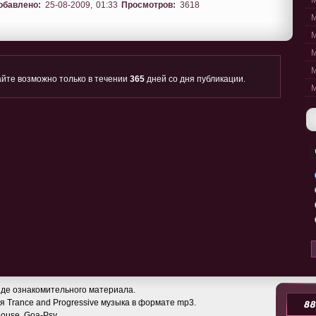
M
обавлено:
25-08-2009, 01:33
Просмотров:
3618
M
M
M
M
йте возможно только в течении
365
дней со дня публикации.
M
де ознакомительного материала.
 Trance and Progressive музыка в формате mp3.
 House, Goa-Psy