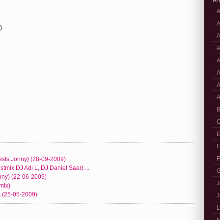
A-
A
A
)
A
A
A
A
A
A
B
C
E
E
F
sts Jonny) (28-09-2009)
mix DJ Adi L, DJ Daniel Saar) ...
G
nny) (22-06-2009)
J
mix)
) (25-05-2009)
J
L