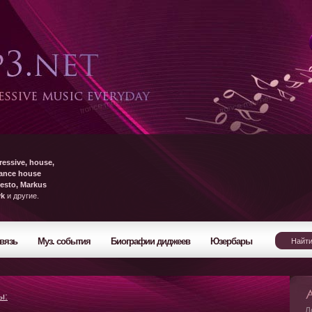
ressive, house,
rance house
esto, Markus
yk
и другие.
вязь
Муз. события
Биографии диджеев
Юзербары
ы:
Л