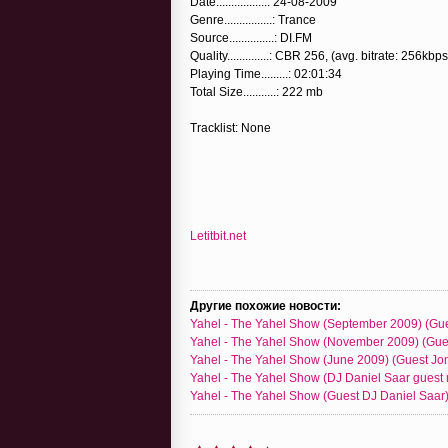
Date.................: 24-08-2009
Genre................: Trance
Source...............: DI.FM
Quality..............: CBR 256, (avg. bitrate: 256kbps
Playing Time.........: 02:01:34
Total Size...........: 222 mb
Tracklist: None
Letitbit.net
Другие похожие новости:
Yahel - The Yahel Show (September 2009) (Gue
Yahel - The Yahel Show (November 2009) (Guest
Yahel - The Yahel Show (June 2009) (Guest Jo
Yahel - The Yahel Show (DJ Daniel Saar guest 
Yahel - The Yahel Show (Guest DJ Daniel Saar