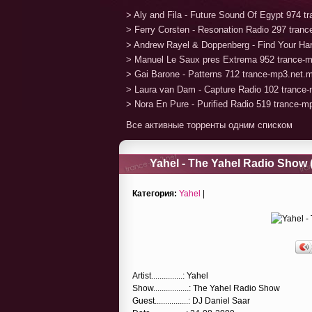
> Aly and Fila - Future Sound Of Egypt 974 
> Ferry Corsten - Resonation Radio 297 tran
> Andrew Rayel & Doppenberg - Find Your H
> Manuel Le Saux pres Extrema 952 trance-
> Gai Barone - Patterns 712 trance-mp3.net.
> Laura van Dam - Capture Radio 102 trance
> Nora En Pure - Purified Radio 519 trance-
Все активные торренты одним списком
Yahel - The Yahel Radio Show 
Категория:
Yahel
|
Artist...............: Yahel
Show.................: The Yahel Radio Show
Guest................: DJ Daniel Saar