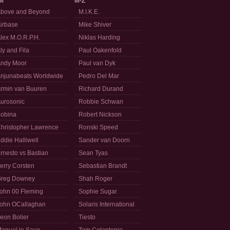
M
M-Z
bove and Beyond
M.I.K.E.
irbase
Mike Shiver
lex M.O.R.P.H.
Niklas Harding
ly and Fila
Paul Oakenfold
ndy Moor
Paul van Dyk
njunabeats Worldwide
Pedro Del Mar
rmin van Buuren
Richard Durand
urosonic
Robbie Schwan
obina
Robert Nickson
hristopher Lawrence
Ronski Speed
ddie Halliwell
Sander van Doorn
rnesto vs Bastian
Sean Tyas
erry Corsten
Sebastian Brandt
reg Downey
Shah Roger
ohn 00 Fleming
Sophie Sugar
ohn OCallaghan
Solaris International
eon Bolier
Tiesto