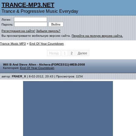
TRANCE-MP3.NET
Trance & Progressive Music Everyday
Логин:
Пароль:
Регистрация на сайте!
Забыли пароль?
Вы просматриваете мобильную версию сайта.
Перейти на полную версию сайта.
Trance Music MP3
»
End Of Year Countdown
Назад
1
2
Далее
Will B And Steve Allen - Alchera-(FORCE011)-WEB-2008
Категория:
End Of Year Countdown
автор:
FRAER_X
| 8-02-2012, 20:43 | Просмотров: 1154