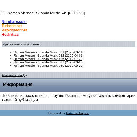
01. Roman Messer - Suanda Music 545 [01:02:20]
Nitroflare.com
Turbobit.net
Rapidgator.net
Hotlink.cc
Другие новости по теме:
Roman Messer - Suanda Music 531 (2026-03-31)
Roman Messer - Suanda Music 532 (2026-04-07)
Roman Messer - Suanda Music 185 (2019-07-30)
Roman Messer - Suanda Music 527 (2026-03-03)
Roman Messer - Suanda Music 539 (2026-05-26)
Комментарии (0)
Информация
Посетители, находящиеся в группе
Гости
, не могут оставлять комментарии
к данной публикации.
Powered by
DataLife Engine