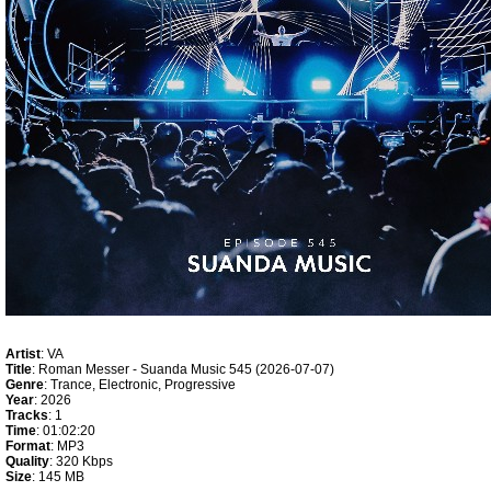
Artist
: VA
Title
: Roman Messer - Suanda Music 545 (2026-07-07)
Genre
: Trance, Electronic, Progressive
Year
: 2026
Tracks
: 1
Time
: 01:02:20
Format
: MP3
Quality
: 320 Kbps
Size
: 145 MB