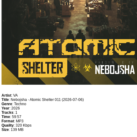
Artist
: VA
Title
: Nebojsha - Atomic Shelter 011 (2026-07-06)
Genre
: Techno
Year
: 2026
Tracks
: 1
Time
: 59:57
Format
: MP3
Quality
: 320 Kbps
Size
: 139 MB