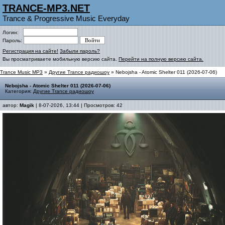
TRANCE-MP3.NET
Trance & Progressive Music Everyday
Логин:
Пароль:
Регистрация на сайте!
Забыли пароль?
Вы просматриваете мобильную версию сайта.
Перейти на полную версию сайта.
Trance Music MP3
»
Другие Trance радиошоу
» Nebojsha - Atomic Shelter 011 (2026-07-06)
Nebojsha - Atomic Shelter 011 (2026-07-06)
Категория:
Другие Trance радиошоу
автор:
Magik
| 8-07-2026, 13:44 | Просмотров: 42