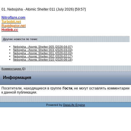
01. Nebojsha - Atomic Shelter 011 (July 2026) [59:57]
Nitroflare.com
Turbobit.net
Rapidgator.net
Hotlink.cc
Другие новости по теме:
Nebojsha - Atomic Shelter 005 (2026-04-07)
Nebojsha - Atomic Shelter 003 (2026-03-03)
Nebojsha - Atomic Shelter 001 (2026-02-03)
Nebojsha - Atomic Shelter 002 (2026-02-17)
Nebojsha - Atomic Shelter 010 (2026-06-16)
Комментарии (0)
Информация
Посетители, находящиеся в группе
Гости
, не могут оставлять комментарии
к данной публикации.
Powered by
DataLife Engine