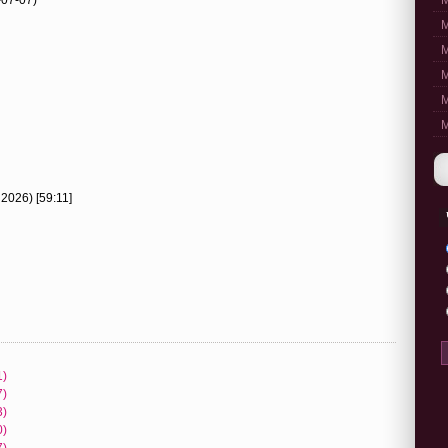
M
M
M
M
M
M
 2026) [59:11]
1)
7)
3)
0)
7)