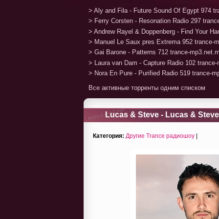
> Aly and Fila - Future Sound Of Egypt 974 
> Ferry Corsten - Resonation Radio 297 tran
> Andrew Rayel & Doppenberg - Find Your H
> Manuel Le Saux pres Extrema 952 trance-
> Gai Barone - Patterns 712 trance-mp3.net.
> Laura van Dam - Capture Radio 102 trance
> Nora En Pure - Purified Radio 519 trance-
Все активные торренты одним списком
Lucas & Steve - Lucas & Steve
Категория:
Другие Trance радиошоу
|