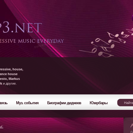
ressive, house,
rance house
esto, Markus
yk
и другие.
вязь
Муз. события
Биографии диджеев
Юзербары
ы:
Л