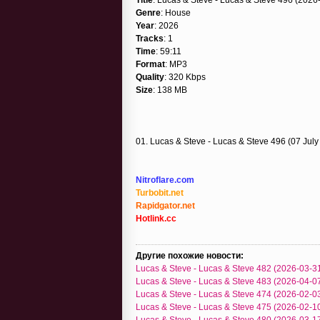
Genre
: House
Year
: 2026
Tracks
: 1
Time
: 59:11
Format
: MP3
Quality
: 320 Kbps
Size
: 138 MB
01. Lucas & Steve - Lucas & Steve 496 (07 July
Nitroflare.com
Turbobit.net
Rapidgator.net
Hotlink.cc
Другие похожие новости:
Lucas & Steve - Lucas & Steve 482 (2026-03-3
Lucas & Steve - Lucas & Steve 483 (2026-04-0
Lucas & Steve - Lucas & Steve 474 (2026-02-0
Lucas & Steve - Lucas & Steve 475 (2026-02-1
Lucas & Steve - Lucas & Steve 480 (2026-03-1