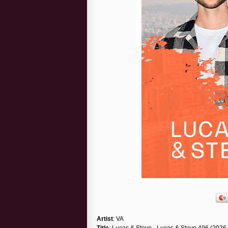
Artist
: VA
Title
: Lucas & Steve - Lucas & Steve 496 (2026