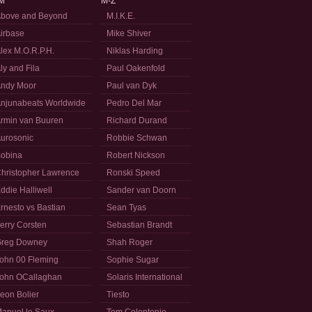
M
M-Z
bove and Beyond
M.I.K.E.
irbase
Mike Shiver
lex M.O.R.P.H.
Niklas Harding
ly and Fila
Paul Oakenfold
ndy Moor
Paul van Dyk
njunabeats Worldwide
Pedro Del Mar
rmin van Buuren
Richard Durand
urosonic
Robbie Schwan
obina
Robert Nickson
hristopher Lawrence
Ronski Speed
ddie Halliwell
Sander van Doorn
rnesto vs Bastian
Sean Tyas
erry Corsten
Sebastian Brandt
reg Downey
Shah Roger
ohn 00 Fleming
Sophie Sugar
ohn OCallaghan
Solaris International
eon Bolier
Tiesto