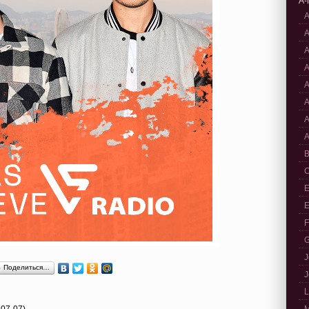
A-
A
A
A
A
A
A
A
A
B
C
E
E
F
G
J
Поделиться…
J
L
-07-07)