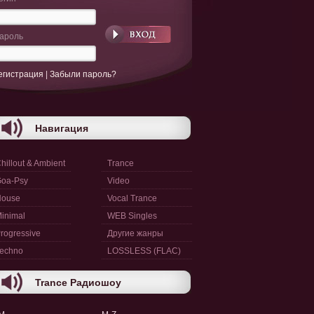
ароль
егистрация
|
Забыли пароль?
Навигация
hillout & Ambient
Trance
oa-Psy
Video
House
Vocal Trance
inimal
WEB Singles
rogressive
Другие жанры
echno
LOSSLESS (FLAC)
Trance Радиошоу