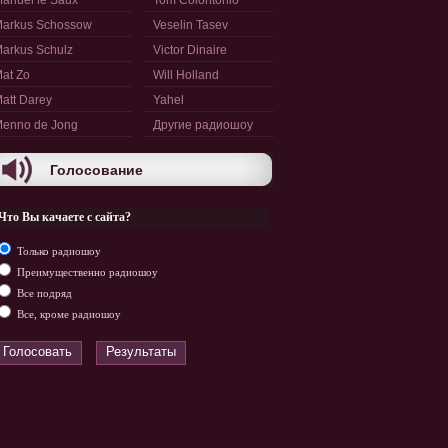
anuel le Saux
Tom Colontonio
arkus Schossow
Veselin Tasev
arkus Schulz
Victor Dinaire
at Zo
Will Holland
att Darey
Yahel
enno de Jong
Другие радиошоу
Голосование
Что Вы качаете с сайта?
Только радиошоу
Преимущественно радиошоу
Все подряд
Все, кроме радиошоу
Голосовать
Результаты