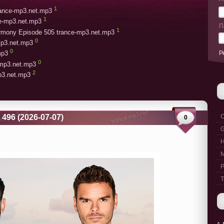
1
trance-mp3.net.mp3
1
ce-mp3.net.mp3
П
1
armony Episode 505 trance-mp3.net.mp3
0
mp3.net.mp3
0
Р
mp3
0
-mp3.net.mp3
2
mp3.net.mp3
 496 (2026-07-07)
C
0
G
M
P
T