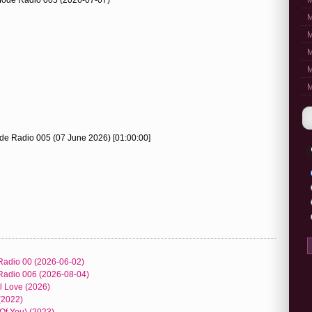
M
M
M
M
M
M
de Radio 005 (07 June 2026) [01:00:00]
Radio 00 (2026-06-02)
Radio 006 (2026-08-04)
l Love (2026)
(2022)
Of You) (2023)