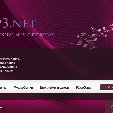
ressive, house,
rance house
esto, Markus
yk
и другие.
вязь
Муз. события
Биографии диджеев
Юзербары
ы:
Л