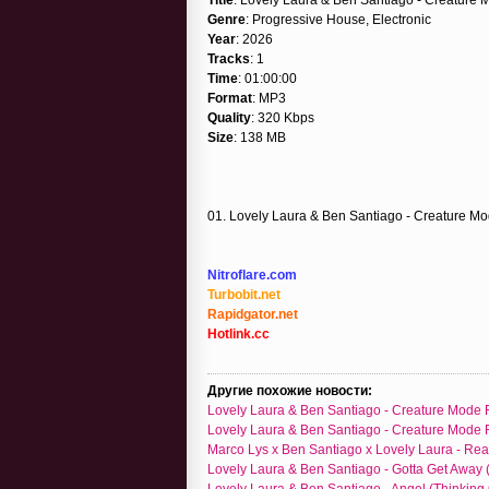
Genre
: Progressive House, Electronic
Year
: 2026
Tracks
: 1
Time
: 01:00:00
Format
: MP3
Quality
: 320 Kbps
Size
: 138 MB
01. Lovely Laura & Ben Santiago - Creature Mo
Nitroflare.com
Turbobit.net
Rapidgator.net
Hotlink.cc
Другие похожие новости:
Lovely Laura & Ben Santiago - Creature Mode 
Lovely Laura & Ben Santiago - Creature Mode 
Marco Lys x Ben Santiago x Lovely Laura - Rea
Lovely Laura & Ben Santiago - Gotta Get Away 
Lovely Laura & Ben Santiago - Angel (Thinking 