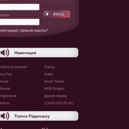
ароль
егистрация
|
Забыли пароль?
Навигация
hillout & Ambient
Trance
oa-Psy
Video
House
Vocal Trance
inimal
WEB Singles
rogressive
Другие жанры
echno
LOSSLESS (FLAC)
Trance Радиошоу