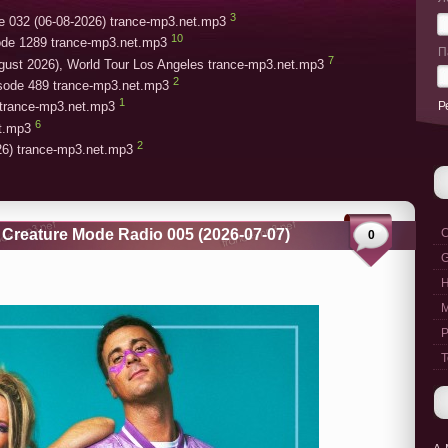
3
e 032 (06-08-2026) trance-mp3.net.mp3
10
ode 1289 trance-mp3.net.mp3
П
7
gust 2026), World Tour Los Angeles trance-mp3.net.mp3
2
isode 489 trance-mp3.net.mp3
1
Р
trance-mp3.net.mp3
6
et.mp3
2
26) trance-mp3.net.mp3
 Creature Mode Radio 005 (2026-07-07)
C
0
G
M
P
T