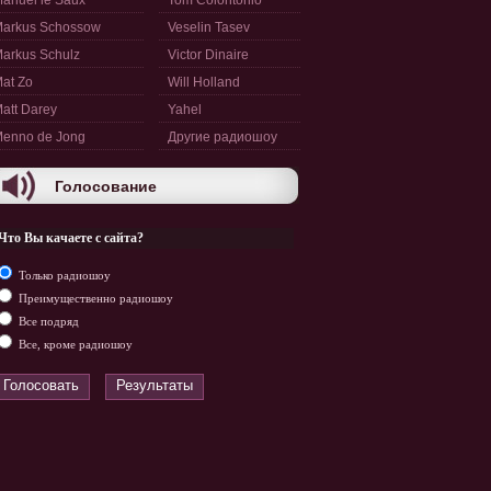
anuel le Saux
Tom Colontonio
arkus Schossow
Veselin Tasev
arkus Schulz
Victor Dinaire
at Zo
Will Holland
att Darey
Yahel
enno de Jong
Другие радиошоу
Голосование
Что Вы качаете с сайта?
Только радиошоу
Преимущественно радиошоу
Все подряд
Все, кроме радиошоу
Голосовать
Результаты