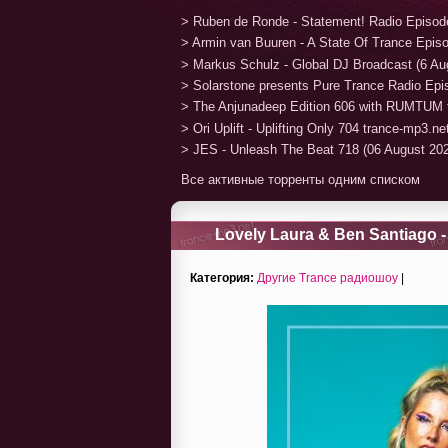
> Ruben de Ronde - Statement! Radio Episod
> Armin van Buuren - A State Of Trance Epis
> Markus Schulz - Global DJ Broadcast (6 Au
> Solarstone presents Pure Trance Radio Ep
> The Anjunadeep Edition 606 with RUMTUM 
> Ori Uplift - Uplifting Only 704 trance-mp3.n
> JES - Unleash The Beat 718 (06 August 20
Все активные торренты одним списком
Lovely Laura & Ben Santiago -
Категория:
Другие Trance радиошоу
|