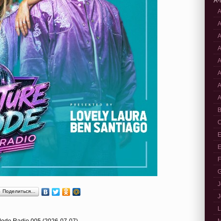
A-
A
A
A
A
A
A
A
A
B
C
E
E
F
G
J
Поделиться…
J
L
 Mode Radio 005 (2026-07-07)