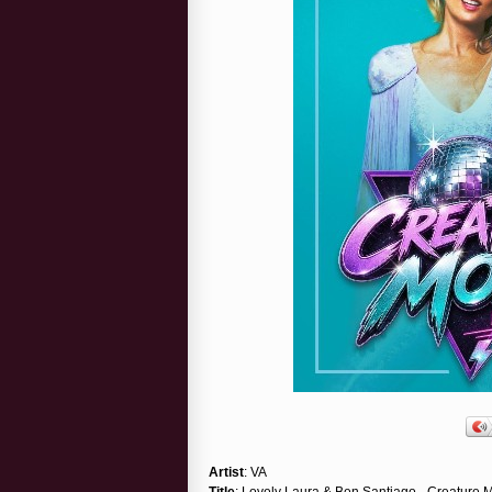
Artist
: VA
Title
: Lovely Laura & Ben Santiago - Creature