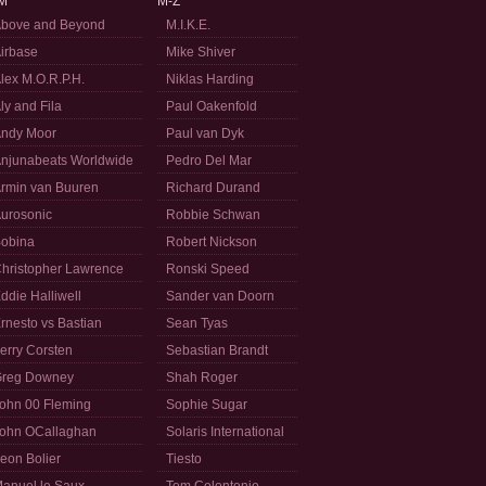
M
M-Z
bove and Beyond
M.I.K.E.
irbase
Mike Shiver
lex M.O.R.P.H.
Niklas Harding
ly and Fila
Paul Oakenfold
ndy Moor
Paul van Dyk
njunabeats Worldwide
Pedro Del Mar
rmin van Buuren
Richard Durand
urosonic
Robbie Schwan
obina
Robert Nickson
hristopher Lawrence
Ronski Speed
ddie Halliwell
Sander van Doorn
rnesto vs Bastian
Sean Tyas
erry Corsten
Sebastian Brandt
reg Downey
Shah Roger
ohn 00 Fleming
Sophie Sugar
ohn OCallaghan
Solaris International
eon Bolier
Tiesto