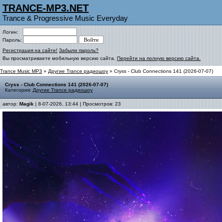
TRANCE-MP3.NET
Trance & Progressive Music Everyday
Логин:
Пароль:
Регистрация на сайте!
Забыли пароль?
Вы просматриваете мобильную версию сайта.
Перейти на полную версию сайта.
Trance Music MP3
»
Другие Trance радиошоу
» Cryss - Club Connections 141 (2026-07-07)
Cryss - Club Connections 141 (2026-07-07)
Категория:
Другие Trance радиошоу
автор:
Magik
| 8-07-2026, 13:44 | Просмотров: 23