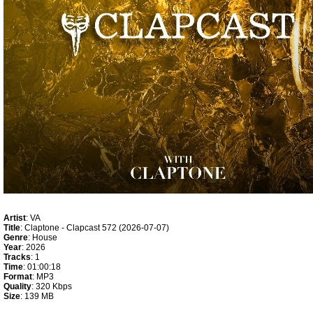
Artist
: VA
Title
: Claptone - Clapcast 572 (2026-07-07)
Genre
: House
Year
: 2026
Tracks
: 1
Time
: 01:00:18
Format
: MP3
Quality
: 320 Kbps
Size
: 139 MB