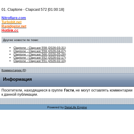
01. Claptone - Clapcast 572 [01:00:18]
Nitroflare.com
Turbobit.net
Rapidgator.net
Hotlink.cc
Другие новости по теме:
Claptone - Clapcast 558 (2026-03-31)
Claptone - Clapcast 559 (2026-04-07)
Claptone - Clapcast 566 (2026-05-26)
Claptone - Clapcast 552 (2026-02-17)
Claptone - Clapcast 551 (2026-02-10)
Комментарии (0)
Информация
Посетители, находящиеся в группе
Гости
, не могут оставлять комментарии
к данной публикации.
Powered by
DataLife Engine