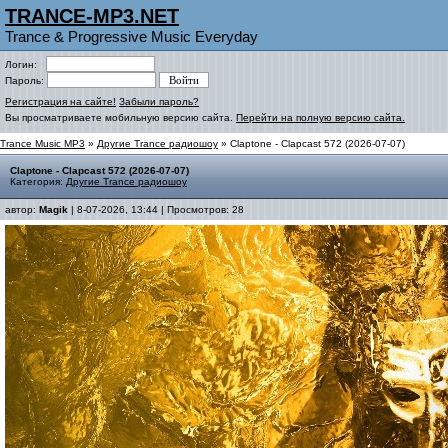
TRANCE-MP3.NET
Trance & Progressive Music Everyday
Логин:
Пароль:
Регистрация на сайте!
Забыли пароль?
Вы просматриваете мобильную версию сайта.
Перейти на полную версию сайта.
Trance Music MP3
»
Другие Trance радиошоу
» Claptone - Clapcast 572 (2026-07-07)
Claptone - Clapcast 572 (2026-07-07)
Категория:
Другие Trance радиошоу
автор:
Magik
| 8-07-2026, 13:44 | Просмотров: 28