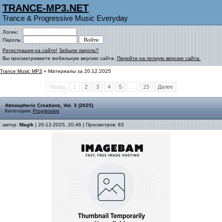
TRANCE-MP3.NET
Trance & Progressive Music Everyday
Логин:
Пароль:
Регистрация на сайте!
Забыли пароль?
Вы просматриваете мобильную версию сайта.
Перейти на полную версию сайта.
Trance Music MP3
» Материалы за 20.12.2025
Назад
1
2
3
4
5
...
23
Далее
Atmospheric Creations, Vol. 3 (2025)
Категория:
Progressive
автор:
Magik
| 20-12-2025, 20:46 | Просмотров: 83