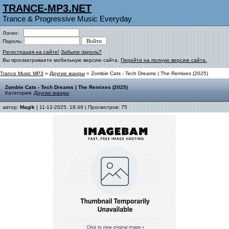
TRANCE-MP3.NET
Trance & Progressive Music Everyday
Логин:
Пароль:
Регистрация на сайте!
Забыли пароль?
Вы просматриваете мобильную версию сайта.
Перейти на полную версию сайта.
Trance Music MP3
»
Другие жанры
» Zombie Cats - Tech Dreams | The Remixes (2025)
Zombie Cats - Tech Dreams | The Remixes (2025)
Категория:
Другие жанры
автор:
Magik
| 11-12-2025, 18:49 | Просмотров: 75