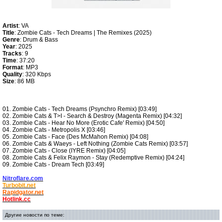
Artist
: VA
Title
: Zombie Cats - Tech Dreams | The Remixes (2025)
Genre
: Drum & Bass
Year
: 2025
Tracks
: 9
Time
: 37:20
Format
: MP3
Quality
: 320 Kbps
Size
: 86 MB
01. Zombie Cats - Tech Dreams (Psynchro Remix) [03:49]
02. Zombie Cats & T>I - Search & Destroy (Magenta Remix) [04:32]
03. Zombie Cats - Hear No More (Erotic Cafe' Remix) [04:50]
04. Zombie Cats - Metropolis X [03:46]
05. Zombie Cats - Face (Des McMahon Remix) [04:08]
06. Zombie Cats & Waeys - Left Nothing (Zombie Cats Remix) [03:57]
07. Zombie Cats - Close (IYRE Remix) [04:05]
08. Zombie Cats & Felix Raymon - Stay (Redemptive Remix) [04:24]
09. Zombie Cats - Dream Tech [03:49]
Nitroflare.com
Turbobit.net
Rapidgator.net
Hotlink.cc
Другие новости по теме: