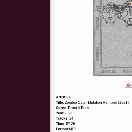
Artist
:VA
Title
: Zombie Cats - Mutation Remixed (2021)
Genre
: Drum & Bass
Year
:2021
Tracks
: 14
Time
: 57:29
Format
:MP3