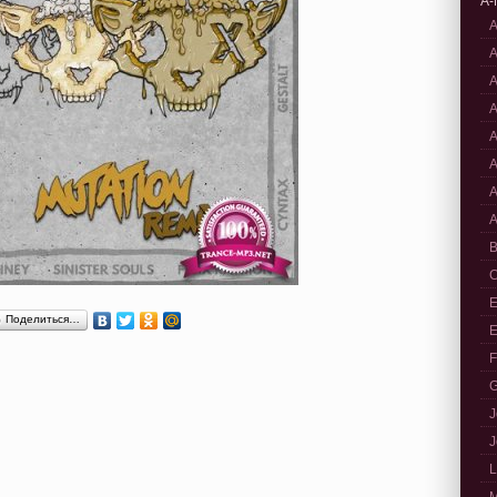
A-
A
A
A
A
A
A
A
A
B
C
E
Поделиться…
E
F
G
J
J
L