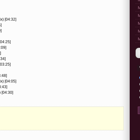
M
M
M
x) [04:32]
M
]
]
M
M
[04:25]
:09]
]
:34]
[03:25]
3:48]
x) [04:05]
3:43]
 [04:30]