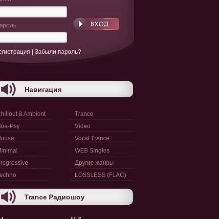
ароль
егистрация
|
Забыли пароль?
Навигация
hillout & Ambient
Trance
oa-Psy
Video
House
Vocal Trance
inimal
WEB Singles
rogressive
Другие жанры
echno
LOSSLESS (FLAC)
Trance Радиошоу