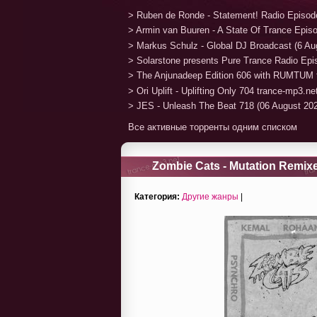
> Ruben de Ronde - Statement! Radio Episod
> Armin van Buuren - A State Of Trance Epis
> Markus Schulz - Global DJ Broadcast (6 Au
> Solarstone presents Pure Trance Radio Ep
> The Anjunadeep Edition 606 with RUMTUM 
> Ori Uplift - Uplifting Only 704 trance-mp3.n
> JES - Unleash The Beat 718 (06 August 20
Все активные торренты одним списком
Zombie Cats - Mutation Remixe
Категория:
Другие жанры
|