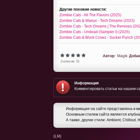
Другие похожие новости:
Zombie Cats - All The Flavors (2025)
Zombie Cats & Waeys - Tech Dreams (2023)
Zombie Cats - Tech Dreams | The Remixes (20
Zombie Cats - Undead (Sampler I) (2025)
Zombie Cats & Blvck Crowz - Sucker Punch (20
Автор:
Magik
Доба
(голосов: 0)
Информация
Комментировать статьи на нашем са
Информация на сайте представлена в ви
Основным стилем сайта является клубная
А также, другие стили: Ambient, Chillout,
{LM}