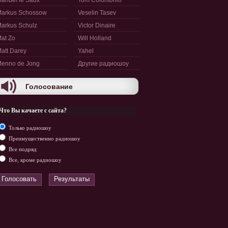
anuel le Saux
Tom Colontonio
arkus Schossow
Veselin Tasev
arkus Schulz
Victor Dinaire
at Zo
Will Holland
att Darey
Yahel
enno de Jong
Другие радиошоу
Голосование
Что Вы качаете с сайта?
Только радиошоу
Преимущественно радиошоу
Все подряд
Все, кроме радиошоу
Голосовать
Результаты