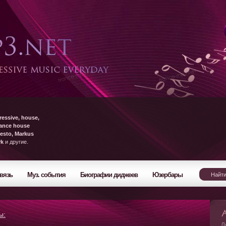
ressive, house,
rance house
esto, Markus
yk
и другие.
вязь
Муз. события
Биографии диджеев
Юзербары
ы:
Л