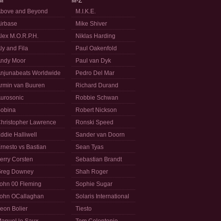
M
M-Z
bove and Beyond
M.I.K.E.
irbase
Mike Shiver
lex M.O.R.P.H.
Niklas Harding
ly and Fila
Paul Oakenfold
ndy Moor
Paul van Dyk
njunabeats Worldwide
Pedro Del Mar
rmin van Buuren
Richard Durand
urosonic
Robbie Schwan
obina
Robert Nickson
hristopher Lawrence
Ronski Speed
ddie Halliwell
Sander van Doorn
rnesto vs Bastian
Sean Tyas
erry Corsten
Sebastian Brandt
reg Downey
Shah Roger
ohn 00 Fleming
Sophie Sugar
ohn OCallaghan
Solaris International
eon Bolier
Tiesto