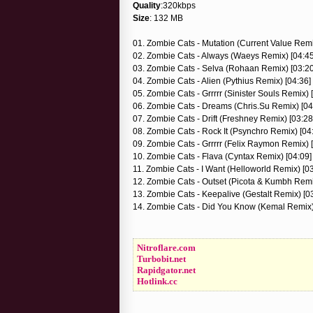
Quality
:320kbps
Size
: 132 MB
01. Zombie Cats - Mutation (Current Value Remi
02. Zombie Cats - Always (Waeys Remix) [04:45
03. Zombie Cats - Selva (Rohaan Remix) [03:20
04. Zombie Cats - Alien (Pythius Remix) [04:36]
05. Zombie Cats - Grrrrr (Sinister Souls Remix) 
06. Zombie Cats - Dreams (Chris.Su Remix) [04
07. Zombie Cats - Drift (Freshney Remix) [03:28
08. Zombie Cats - Rock It (Psynchro Remix) [04
09. Zombie Cats - Grrrrr (Felix Raymon Remix) 
10. Zombie Cats - Flava (Cyntax Remix) [04:09]
11. Zombie Cats - I Want (Helloworld Remix) [0
12. Zombie Cats - Outset (Picota & Kumbh Remi
13. Zombie Cats - Keepalive (Gestalt Remix) [0
14. Zombie Cats - Did You Know (Kemal Remix)
Nitroflare.com
Turbobit.net
Rapidgator.net
Hotlink.cc