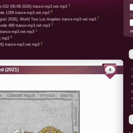
3
e 032 (06-08-2026) trance-mp3.net.mp3
9
ode 1289 trance-mp3.net.mp3
П
7
gust 2026), World Tour Los Angeles trance-mp3.net.mp3
2
isode 489 trance-mp3.net.mp3
1
Р
trance-mp3.net.mp3
5
et.mp3
2
26) trance-mp3.net.mp3
d (2021)
C
0
G
M
P
T