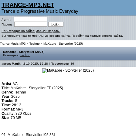
TRANCE-MP3.NET
Trance & Progressive Music Everyday
Логин:
Пароль:
Регистрация на сайте!
Забыли пароль?
Вы просматриваете мобильную версию сайта.
Перейти на полную версию сайта.
Trance Music MP3
»
Techno
» MaKabre - Storyteller (2025)
MaKabre - Storyteller (2025)
Категория:
Techno
автор:
Magik
| 2-10-2025, 15:28 | Просмотров: 86
Artist
: VA
Title
: MaKabre - Storyteller EP (2025)
Genre
: Techno
Year
: 2025
Tracks
: 5
Time
: 28:12
Format
: MP3
Quality
: 320 Kbps
Size
: 70 MB
01. MaKabre - Storyteller [05:33]