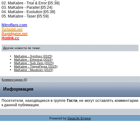
02. MaKabre - Trial & Error [05:38]
03. MaKabre - Parallel [05:24]
04. MaKabre - Evolution [05:38]
05. MaKabre - Taser [05:59]
Nitroflare.com
Turbobit.net
Rapidgator.net
Hotlink.cc
Другие новости по теме:
MaKabre - Synthex (2025)
MaKabre - Ethereal (2025)
MaKabre - Sub Zero (2025)
MaKabre - TriggaFinga (2025)
MaKabre - Murderer (2025)
Комментарии (0)
Информация
Посетители, находящиеся в группе
Гости
, не могут оставлять комментарии
к данной публикации.
Powered by
DataLife Engine