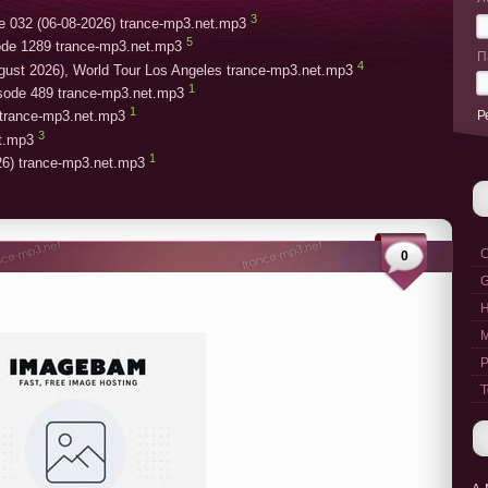
3
e 032 (06-08-2026) trance-mp3.net.mp3
5
ode 1289 trance-mp3.net.mp3
П
4
gust 2026), World Tour Los Angeles trance-mp3.net.mp3
1
isode 489 trance-mp3.net.mp3
1
Р
trance-mp3.net.mp3
3
et.mp3
1
26) trance-mp3.net.mp3
C
0
G
M
P
T