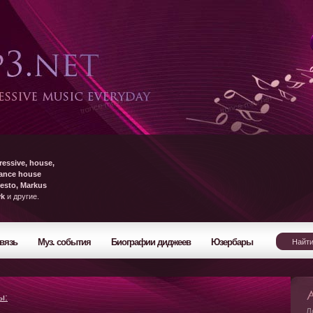
ressive, house,
rance house
esto, Markus
yk
и другие.
вязь
Муз. события
Биографии диджеев
Юзербары
ы:
Л