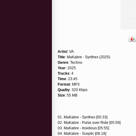
Artist
: VA
Title
: MaKabre - Synthex (2025)
Genre
: Techno
Year
: 2025
Tracks
: 4
Time
: 23:45
Format
: MP3
Quality
: 320 Kbps
Size
: 55 MB
01. MaKabre - Synthex [05:33]
02. MaKabre - Pulse over Ride [05:59]
03. MaKabre - Insidious [05:55]
04. MaKabre - Sceptic [06:18]