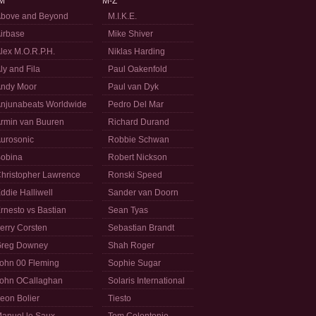
M
M-Z
bove and Beyond
M.I.K.E.
irbase
Mike Shiver
lex M.O.R.P.H.
Niklas Harding
ly and Fila
Paul Oakenfold
ndy Moor
Paul van Dyk
njunabeats Worldwide
Pedro Del Mar
rmin van Buuren
Richard Durand
urosonic
Robbie Schwan
obina
Robert Nickson
hristopher Lawrence
Ronski Speed
ddie Halliwell
Sander van Doorn
rnesto vs Bastian
Sean Tyas
erry Corsten
Sebastian Brandt
reg Downey
Shah Roger
ohn 00 Fleming
Sophie Sugar
ohn OCallaghan
Solaris International
eon Bolier
Tiesto