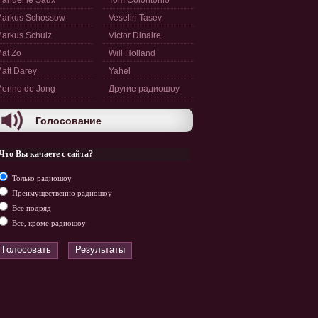
anuel le Saux
Tom Colontonio
arkus Schossow
Veselin Tasev
arkus Schulz
Victor Dinaire
at Zo
Will Holland
att Darey
Yahel
enno de Jong
Другие радиошоу
Голосование
Что Вы качаете с сайта?
Только радиошоу
Преимущественно радиошоу
Все подряд
Все, кроме радиошоу
Голосовать
Результаты