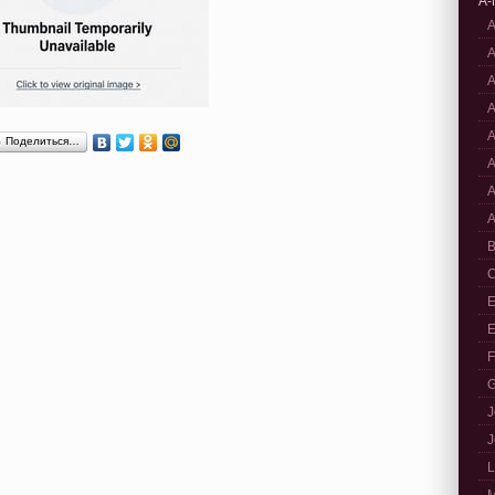
A-
A
A
A
A
A
Поделиться…
A
A
A
B
C
E
E
F
G
J
J
L