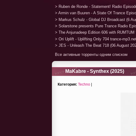
> Ruben de Ronde - Statement! Radio Episod
> Armin van Buuren - A State Of Trance Epis
> Markus Schulz - Global DJ Broadcast (6 Au
> Solarstone presents Pure Trance Radio Ep
> The Anjunadeep Edition 606 with RUMTUM 
> Ori Uplift - Uplifting Only 704 trance-mp3.n
> JES - Unleash The Beat 718 (06 August 20
Все активные торренты одним списком
MaKabre - Synthex (2025)
Категория:
Techno
|