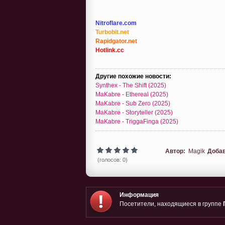
Nitroflare.com
Turbobit.net
Rapidgator.net
Hotlink.cc
Другие похожие новости:
Synthex - The Shift (2025)
MaKabre - Ethereal (2025)
MaKabre - Sub Zero (2025)
MaKabre - Storyteller (2025)
MaKabre - TriggaFinga (2025)
Автор:
Magik
Доба
(голосов: 0)
Информация
Посетители, находящиеся в группе