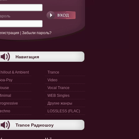
ароль
егистрация
|
Забыли пароль?
Навигация
hillout & Ambient
Trance
oa-Psy
Video
House
Vocal Trance
inimal
WEB Singles
rogressive
Другие жанры
echno
LOSSLESS (FLAC)
Trance Радиошоу