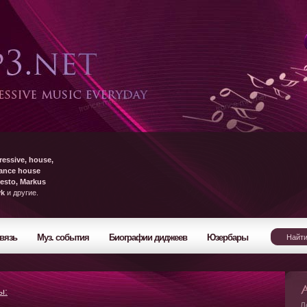
ressive, house,
rance house
esto, Markus
yk
и другие.
вязь
Муз. события
Биографии диджеев
Юзербары
ы:
Л