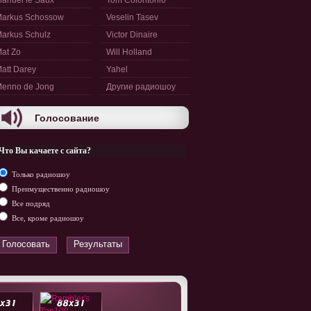
anuel le Saux
Tom Colontonio
arkus Schossow
Veselin Tasev
arkus Schulz
Victor Dinaire
at Zo
Will Holland
att Darey
Yahel
enno de Jong
Другие радиошоу
Голосование
Что Вы качаете с сайта?
Только радиошоу
Преимущественно радиошоу
Все подряд
Все, кроме радиошоу
Голосовать
Результаты