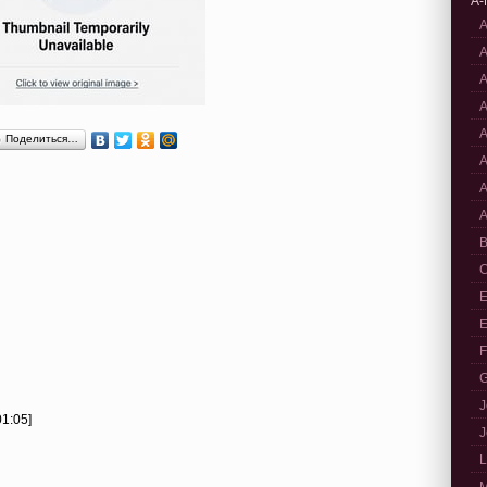
A-
A
A
A
A
A
Поделиться…
A
A
A
B
C
E
E
F
G
J
01:05]
J
L