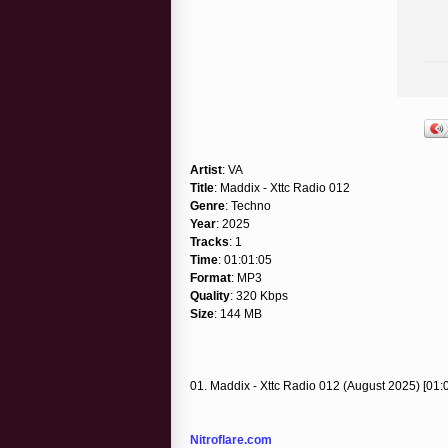
Artist
: VA
Title
: Maddix - Xttc Radio 012
Genre
: Techno
Year
: 2025
Tracks
: 1
Time
: 01:01:05
Format
: MP3
Quality
: 320 Kbps
Size
: 144 MB
01. Maddix - Xttc Radio 012 (August 2025) [01:
Nitroflare.com