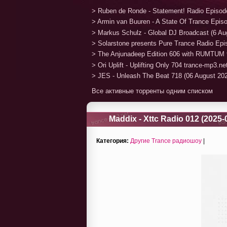
> Ruben de Ronde - Statement! Radio Episod
> Armin van Buuren - A State Of Trance Epis
> Markus Schulz - Global DJ Broadcast (6 Au
> Solarstone presents Pure Trance Radio Ep
> The Anjunadeep Edition 606 with RUMTUM 
> Ori Uplift - Uplifting Only 704 trance-mp3.n
> JES - Unleash The Beat 718 (06 August 20
Все активные торренты одним списком
Maddix - Xttc Radio 012 (2025-
Категория:
Другие Trance радиошоу
|