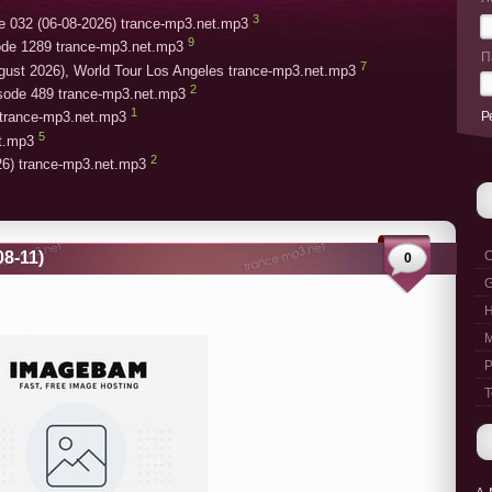
3
e 032 (06-08-2026) trance-mp3.net.mp3
9
ode 1289 trance-mp3.net.mp3
П
7
gust 2026), World Tour Los Angeles trance-mp3.net.mp3
2
isode 489 trance-mp3.net.mp3
1
Р
trance-mp3.net.mp3
5
et.mp3
2
26) trance-mp3.net.mp3
08-11)
C
0
G
M
P
T