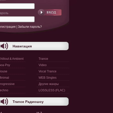
ароль
егистрация
|
Забыли пароль?
Навигация
hillout & Ambient
Trance
oa-Psy
Video
House
Vocal Trance
inimal
WEB Singles
rogressive
Другие жанры
echno
LOSSLESS (FLAC)
Trance Радиошоу