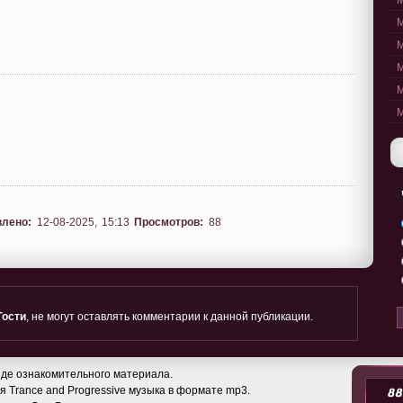
M
M
M
M
M
M
влено:
12-08-2025, 15:13
Просмотров:
88
Гости
, не могут оставлять комментарии к данной публикации.
де ознакомительного материала.
 Trance and Progressive музыка в формате mp3.