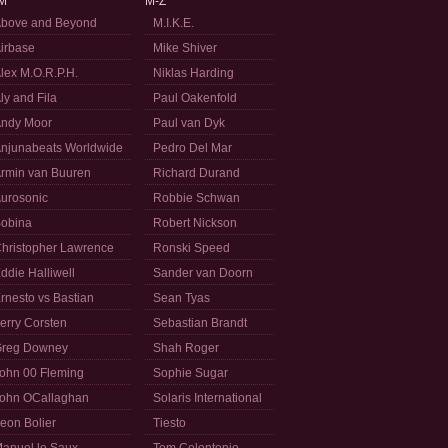
M
M-Z
bove and Beyond
M.I.K.E.
irbase
Mike Shiver
lex M.O.R.P.H.
Niklas Harding
ly and Fila
Paul Oakenfold
ndy Moor
Paul van Dyk
njunabeats Worldwide
Pedro Del Mar
rmin van Buuren
Richard Durand
urosonic
Robbie Schwan
obina
Robert Nickson
hristopher Lawrence
Ronski Speed
ddie Halliwell
Sander van Doorn
rnesto vs Bastian
Sean Tyas
erry Corsten
Sebastian Brandt
reg Downey
Shah Roger
ohn 00 Fleming
Sophie Sugar
ohn OCallaghan
Solaris International
eon Bolier
Tiesto