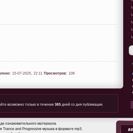
M
M
M
M
M
M
влено:
15-07-2025, 22:11
Просмотров:
106
йте возможно только в течении
365
дней со дня публикации.
де ознакомительного материала.
 Trance and Progressive музыка в формате mp3.