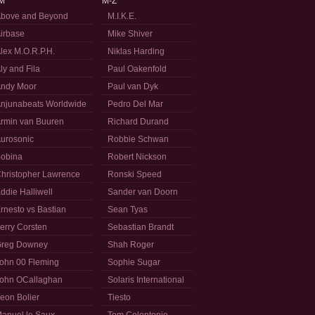
M
M-Z
bove and Beyond
M.I.K.E.
irbase
Mike Shiver
lex M.O.R.P.H.
Niklas Harding
ly and Fila
Paul Oakenfold
ndy Moor
Paul van Dyk
njunabeats Worldwide
Pedro Del Mar
rmin van Buuren
Richard Durand
urosonic
Robbie Schwan
obina
Robert Nickson
hristopher Lawrence
Ronski Speed
ddie Halliwell
Sander van Doorn
rnesto vs Bastian
Sean Tyas
erry Corsten
Sebastian Brandt
reg Downey
Shah Roger
ohn 00 Fleming
Sophie Sugar
ohn OCallaghan
Solaris International
eon Bolier
Tiesto