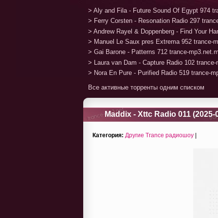
> Aly and Fila - Future Sound Of Egypt 974 
> Ferry Corsten - Resonation Radio 297 tran
> Andrew Rayel & Doppenberg - Find Your H
> Manuel Le Saux pres Extrema 952 trance-
> Gai Barone - Patterns 712 trance-mp3.net.
> Laura van Dam - Capture Radio 102 trance
> Nora En Pure - Purified Radio 519 trance-
Все активные торренты одним списком
Maddix - Xttc Radio 011 (2025-
Категория:
Другие Trance радиошоу
|