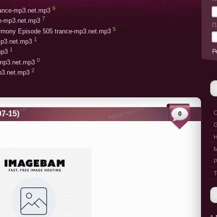
9
trance-mp3.net.mp3
7
ce-mp3.net.mp3
П
5
armony Episode 505 trance-mp3.net.mp3
1
mp3.net.mp3
1
Р
mp3
0
-mp3.net.mp3
2
mp3.net.mp3
07-15)
C
0
G
M
P
T