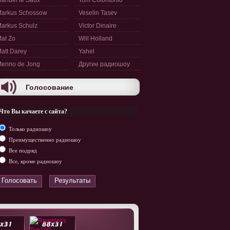
anuel le Saux
Tom Colontonio
arkus Schossow
Veselin Tasev
arkus Schulz
Victor Dinaire
at Zo
Will Holland
att Darey
Yahel
enno de Jong
Другие радиошоу
Голосование
Что Вы качаете с сайта?
Только радиошоу
Преимущественно радиошоу
Все подряд
Все, кроме радиошоу
Голосовать
Результаты