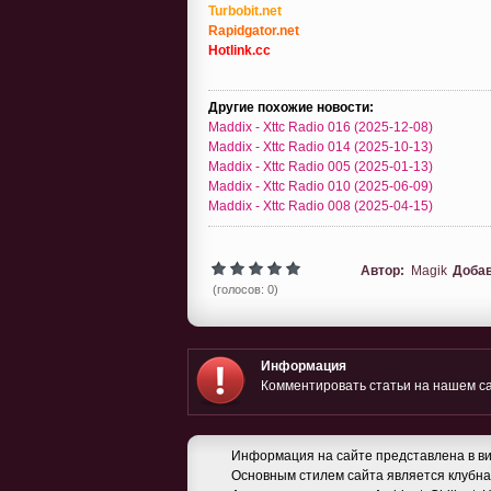
Turbobit.net
Rapidgator.net
Hotlink.cc
Другие похожие новости:
Maddix - Xttc Radio 016 (2025-12-08)
Maddix - Xttc Radio 014 (2025-10-13)
Maddix - Xttc Radio 005 (2025-01-13)
Maddix - Xttc Radio 010 (2025-06-09)
Maddix - Xttc Radio 008 (2025-04-15)
Автор:
Magik
Доба
(голосов: 0)
Информация
Комментировать статьи на нашем са
Информация на сайте представлена в ви
Основным стилем сайта является клубная