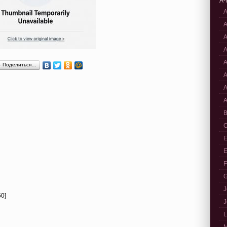
A-
A
A
A
A
A
Поделиться…
A
A
A
B
C
E
E
F
G
J
50]
J
L