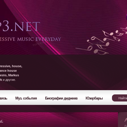
ressive, house,
rance house
esto, Markus
yk
и другие.
вязь
Муз. события
Биографии диджеев
Юзербары
ы:
Л