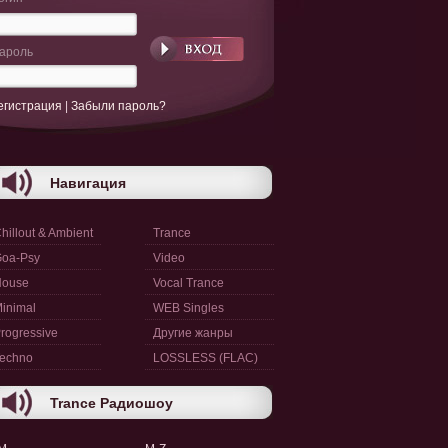
ароль
егистрация
|
Забыли пароль?
Навигация
hillout & Ambient
Trance
oa-Psy
Video
House
Vocal Trance
inimal
WEB Singles
rogressive
Другие жанры
echno
LOSSLESS (FLAC)
Trance Радиошоу