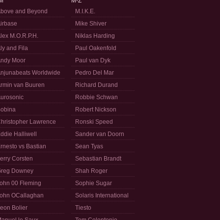
M
M-Z
bove and Beyond
M.I.K.E.
irbase
Mike Shiver
lex M.O.R.P.H.
Niklas Harding
ly and Fila
Paul Oakenfold
ndy Moor
Paul van Dyk
njunabeats Worldwide
Pedro Del Mar
rmin van Buuren
Richard Durand
urosonic
Robbie Schwan
obina
Robert Nickson
hristopher Lawrence
Ronski Speed
ddie Halliwell
Sander van Doorn
rnesto vs Bastian
Sean Tyas
erry Corsten
Sebastian Brandt
reg Downey
Shah Roger
ohn 00 Fleming
Sophie Sugar
ohn OCallaghan
Solaris International
eon Bolier
Tiesto