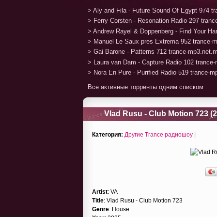
> Aly and Fila - Future Sound Of Egypt 974 
> Ferry Corsten - Resonation Radio 297 tran
> Andrew Rayel & Doppenberg - Find Your H
> Manuel Le Saux pres Extrema 952 trance-
> Gai Barone - Patterns 712 trance-mp3.net.
> Laura van Dam - Capture Radio 102 trance
> Nora En Pure - Purified Radio 519 trance-
Все активные торренты одним списком
Vlad Rusu - Club Motion 723 (
Категория:
Другие Trance радиошоу
|
Artist
: VA
Title
: Vlad Rusu - Club Motion 723
Genre
: House