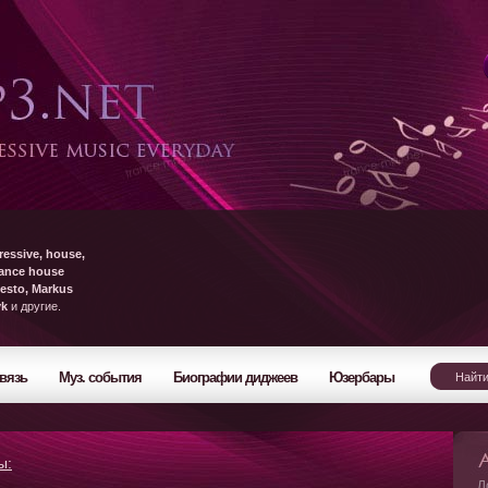
ressive, house,
rance house
esto, Markus
yk
и другие.
вязь
Муз. события
Биографии диджеев
Юзербары
ы:
Л