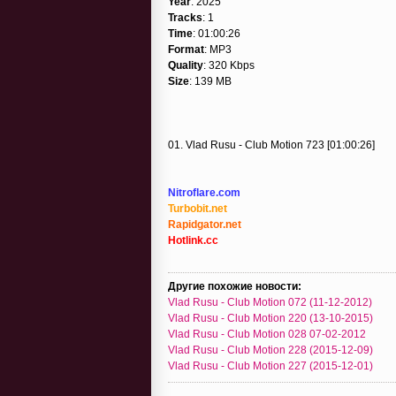
Year
: 2025
Tracks
: 1
Time
: 01:00:26
Format
: MP3
Quality
: 320 Kbps
Size
: 139 MB
01. Vlad Rusu - Club Motion 723 [01:00:26]
Nitroflare.com
Turbobit.net
Rapidgator.net
Hotlink.cc
Другие похожие новости:
Vlad Rusu - Club Motion 072 (11-12-2012)
Vlad Rusu - Club Motion 220 (13-10-2015)
Vlad Rusu - Club Motion 028 07-02-2012
Vlad Rusu - Club Motion 228 (2015-12-09)
Vlad Rusu - Club Motion 227 (2015-12-01)