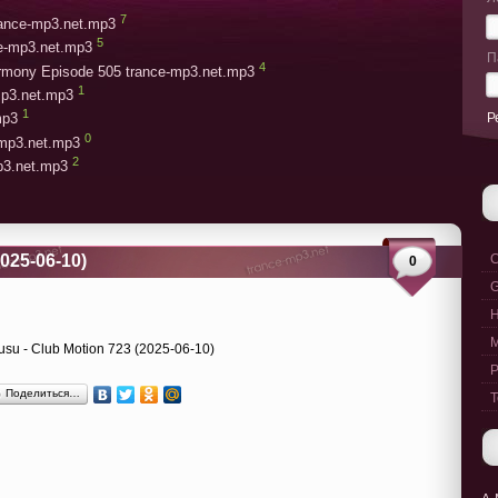
7
trance-mp3.net.mp3
5
ce-mp3.net.mp3
П
4
armony Episode 505 trance-mp3.net.mp3
1
mp3.net.mp3
1
Р
mp3
0
-mp3.net.mp3
2
mp3.net.mp3
2025-06-10)
C
0
G
M
P
Поделиться…
T