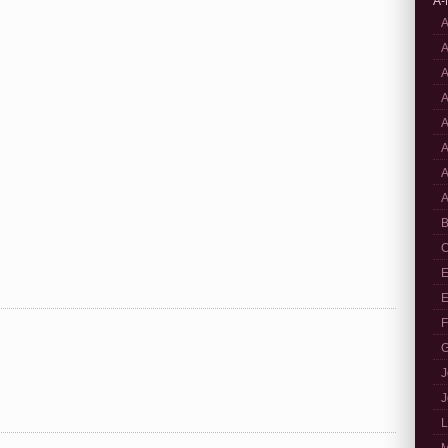
A-
A
A
A
A
A
A
A
A
B
C
E
E
F
G
J
J
L