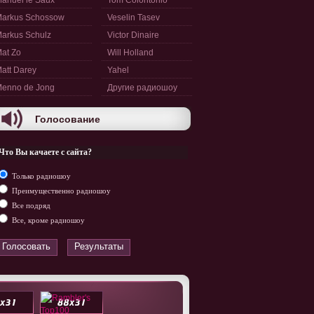
anuel le Saux
Tom Colontonio
arkus Schossow
Veselin Tasev
arkus Schulz
Victor Dinaire
at Zo
Will Holland
att Darey
Yahel
enno de Jong
Другие радиошоу
Голосование
Что Вы качаете с сайта?
Только радиошоу
Преимущественно радиошоу
Все подряд
Все, кроме радиошоу
Голосовать
Результаты