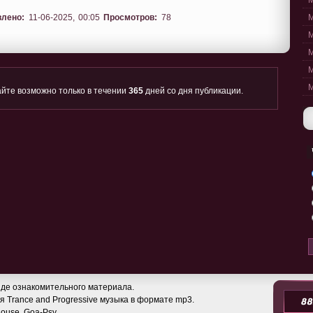
M
влено:
11-06-2025, 00:05
Просмотров:
78
M
M
M
M
M
йте возможно только в течении
365
дней со дня публикации.
де ознакомительного материала.
 Trance and Progressive музыка в формате mp3.
 House, Goa-Psy