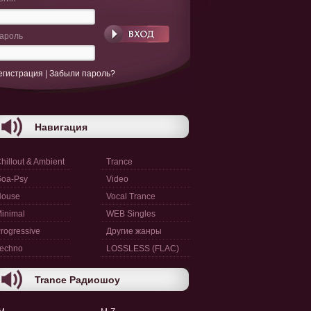
ароль
егистрация
|
Забыли пароль?
Навигация
hillout & Ambient
Trance
oa-Psy
Video
House
Vocal Trance
inimal
WEB Singles
rogressive
Другие жанры
echno
LOSSLESS (FLAC)
Trance Радиошоу