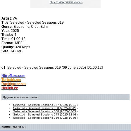
Artist
: VA
Title
: Selected - Selected Sessions 019
Genre
: Electronic, Club, Edm
Year
: 2025
Tracks
: 1
Time
: 01:00:12
Format
: MP3
Quality
: 320 Kbps
Size
: 142 MB
01. Selected - Selected Sessions 019 (09 June 2025) [01:00:12]
Nitroflare.com
Turbobit.net
Rapidgator.net
Hotlink.cc
Другие новости по теме:
Selected - Selected Sessions 037 (2025-10-13)
Selected - Selected Sessions 038 (2025-10-20)
Selected - Selected Sessions 008 (2025-03-22)
Selected - Selected Sessions 045 (2025-12-08)
Selected - Selected Sessions 036 (2025-10-06)
Комментарии (0)