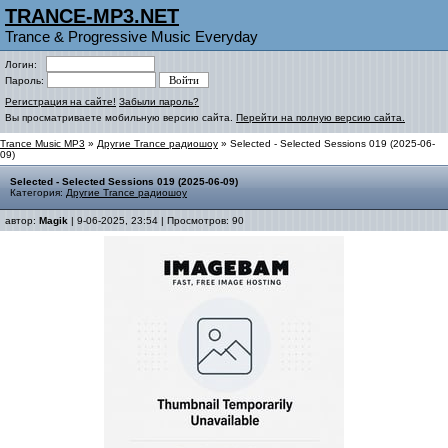
TRANCE-MP3.NET
Trance & Progressive Music Everyday
Логин:
Пароль:
Регистрация на сайте!
Забыли пароль?
Вы просматриваете мобильную версию сайта.
Перейти на полную версию сайта.
Trance Music MP3
»
Другие Trance радиошоу
» Selected - Selected Sessions 019 (2025-06-
09)
Selected - Selected Sessions 019 (2025-06-09)
Категория:
Другие Trance радиошоу
автор:
Magik
| 9-06-2025, 23:54 | Просмотров: 90