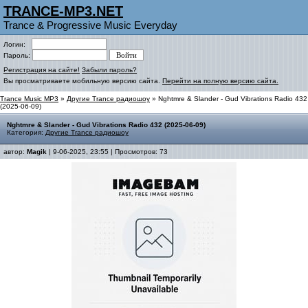
TRANCE-MP3.NET
Trance & Progressive Music Everyday
Логин:
Пароль:
Регистрация на сайте!
Забыли пароль?
Вы просматриваете мобильную версию сайта.
Перейти на полную версию сайта.
Trance Music MP3
»
Другие Trance радиошоу
» Nghtmre & Slander - Gud Vibrations Radio 432
(2025-06-09)
Nghtmre & Slander - Gud Vibrations Radio 432 (2025-06-09)
Категория:
Другие Trance радиошоу
автор:
Magik
| 9-06-2025, 23:55 | Просмотров: 73