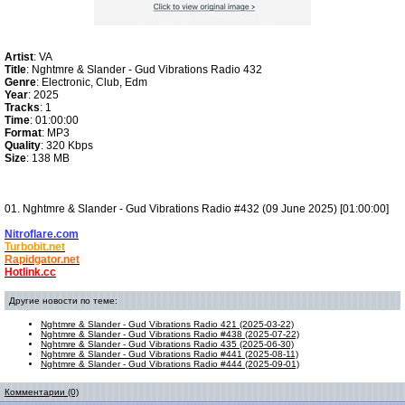
Artist
: VA
Title
: Nghtmre & Slander - Gud Vibrations Radio 432
Genre
: Electronic, Club, Edm
Year
: 2025
Tracks
: 1
Time
: 01:00:00
Format
: MP3
Quality
: 320 Kbps
Size
: 138 MB
01. Nghtmre & Slander - Gud Vibrations Radio #432 (09 June 2025) [01:00:00]
Nitroflare.com
Turbobit.net
Rapidgator.net
Hotlink.cc
Другие новости по теме:
Nghtmre & Slander - Gud Vibrations Radio 421 (2025-03-22)
Nghtmre & Slander - Gud Vibrations Radio #438 (2025-07-22)
Nghtmre & Slander - Gud Vibrations Radio 435 (2025-06-30)
Nghtmre & Slander - Gud Vibrations Radio #441 (2025-08-11)
Nghtmre & Slander - Gud Vibrations Radio #444 (2025-09-01)
Комментарии (0)