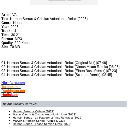
Artist
: VA
Title
: Hernan Serrao & Cristian Antonioni - Relax (2025)
Genre
: House
Year
: 2025
Tracks
: 4
Time
: 30:21
Format
: MP3
Quality
: 320 Kbps
Size
: 70 MB
01. Hernan Serrao & Cristian Antonioni - Relax (Original Mix) [07:48]
02. Hernan Serrao & Cristian Antonioni - Relax (Dimas Mixon Remix) [06:25]
03. Hernan Serrao & Cristian Antonioni - Relax (Ethen Bass Remix) [07:23]
04. Hernan Serrao & Cristian Antonioni - Relax (Sculptor Remix) [08:45]
Nitroflare.com
Turbobit.net
Rapidgator.net
Hotlink.cc
Другие новости по теме:
Hernan Serrao - Vafiana (2022)
Matias Carafa & Cristian Antonioni - June (2023)
Hernan Serrao - La Patagonia (Incl. Remixes) (2022)
Maryer & Hernan Serrao - Cruze (2023)
Hernan Serrao - Those Serbian Eyes (2023)