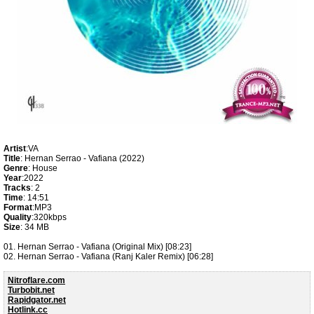
Artist
:VA
Title
: Hernan Serrao - Vafiana (2022)
Genre
: House
Year
:2022
Tracks
: 2
Time
: 14:51
Format
:MP3
Quality
:320kbps
Size
: 34 MB
01. Hernan Serrao - Vafiana (Original Mix) [08:23]
02. Hernan Serrao - Vafiana (Ranj Kaler Remix) [06:28]
Nitroflare.com
Turbobit.net
Rapidgator.net
Hotlink.cc