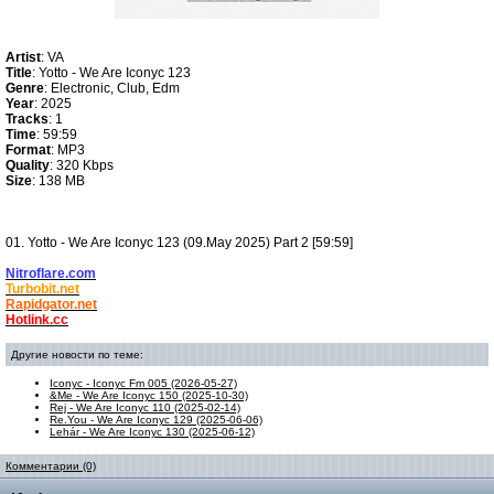
Artist
: VA
Title
: Yotto - We Are Iconyc 123
Genre
: Electronic, Club, Edm
Year
: 2025
Tracks
: 1
Time
: 59:59
Format
: MP3
Quality
: 320 Kbps
Size
: 138 MB
01. Yotto - We Are Iconyc 123 (09.May 2025) Part 2 [59:59]
Nitroflare.com
Turbobit.net
Rapidgator.net
Hotlink.cc
Другие новости по теме:
Iconyc - Iconyc Fm 005 (2026-05-27)
&Me - We Are Iconyc 150 (2025-10-30)
Rej - We Are Iconyc 110 (2025-02-14)
Re.You - We Are Iconyc 129 (2025-06-06)
Lehár - We Are Iconyc 130 (2025-06-12)
Комментарии (0)