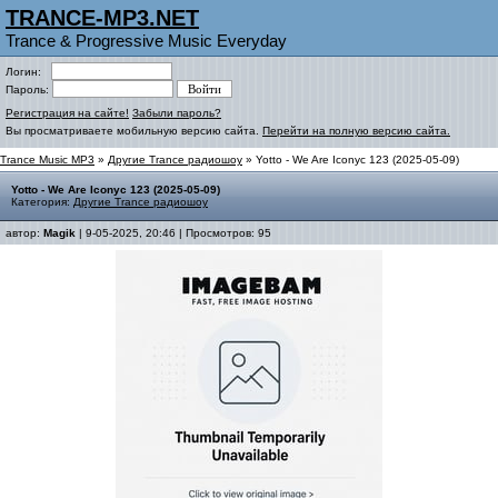
TRANCE-MP3.NET
Trance & Progressive Music Everyday
Логин:
Пароль:
Регистрация на сайте!
Забыли пароль?
Вы просматриваете мобильную версию сайта.
Перейти на полную версию сайта.
Trance Music MP3
»
Другие Trance радиошоу
» Yotto - We Are Iconyc 123 (2025-05-09)
Yotto - We Are Iconyc 123 (2025-05-09)
Категория:
Другие Trance радиошоу
автор:
Magik
| 9-05-2025, 20:46 | Просмотров: 95