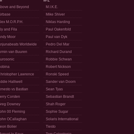
M
M-Z
bove and Beyond
M.I.K.E.
irbase
Mike Shiver
lex M.O.R.P.H.
Niklas Harding
ly and Fila
Paul Oakenfold
ndy Moor
Paul van Dyk
njunabeats Worldwide
Pedro Del Mar
rmin van Buuren
Richard Durand
urosonic
Robbie Schwan
obina
Robert Nickson
hristopher Lawrence
Ronski Speed
ddie Halliwell
Sander van Doorn
rnesto vs Bastian
Sean Tyas
erry Corsten
Sebastian Brandt
reg Downey
Shah Roger
ohn 00 Fleming
Sophie Sugar
ohn OCallaghan
Solaris International
eon Bolier
Tiesto