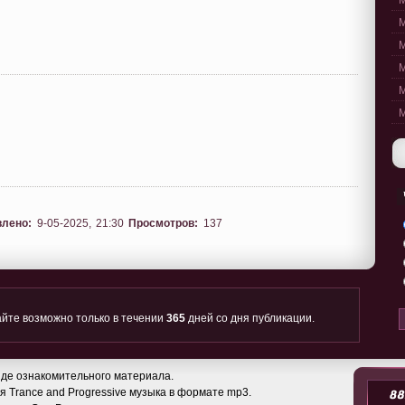
M
M
M
M
M
M
влено:
9-05-2025, 21:30
Просмотров:
137
йте возможно только в течении
365
дней со дня публикации.
де ознакомительного материала.
 Trance and Progressive музыка в формате mp3.