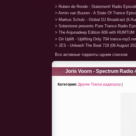
> Ruben de Ronde - Statement! Radio Episod
> Armin van Buuren - A State Of Trance Epis
> Markus Schulz - Global DJ Broadcast (6 Au
> Solarstone presents Pure Trance Radio Ep
> The Anjunadeep Edition 606 with RUMTUM 
> Ori Uplift - Uplifting Only 704 trance-mp3.n
> JES - Unleash The Beat 718 (06 August 20
Все активные торренты одним списком
Joris Voorn - Spectrum Radio 
Категория:
Другие Trance радиошоу
|