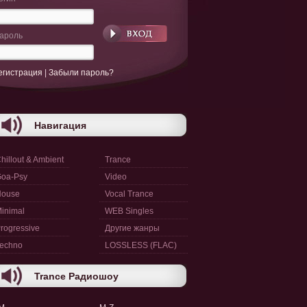
ароль
егистрация
|
Забыли пароль?
Навигация
hillout & Ambient
Trance
oa-Psy
Video
House
Vocal Trance
inimal
WEB Singles
rogressive
Другие жанры
echno
LOSSLESS (FLAC)
Trance Радиошоу