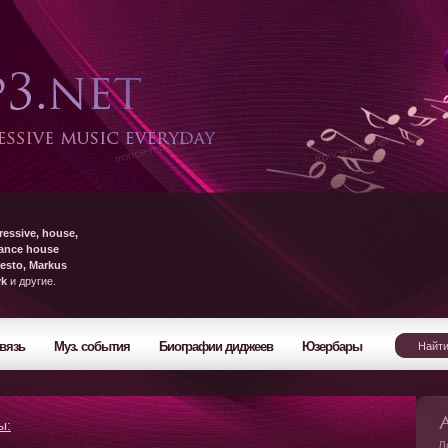
ressive, house,
rance house
esto, Markus
yk
и другие.
вязь
Муз. события
Биографии диджеев
Юзербары
ы:
Л