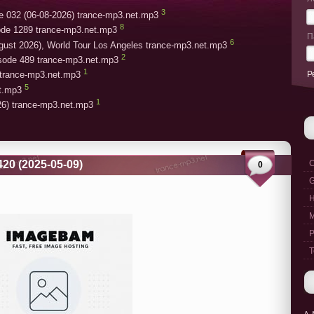
3
e 032 (06-08-2026) trance-mp3.net.mp3
8
ode 1289 trance-mp3.net.mp3
П
6
gust 2026), World Tour Los Angeles trance-mp3.net.mp3
2
isode 489 trance-mp3.net.mp3
1
Р
trance-mp3.net.mp3
5
et.mp3
1
26) trance-mp3.net.mp3
420 (2025-05-09)
C
0
G
M
P
T