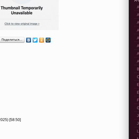
A-
A
A
A
A
A
Поделиться…
A
A
A
B
C
E
E
F
G
J
025) [58:50]
J
L