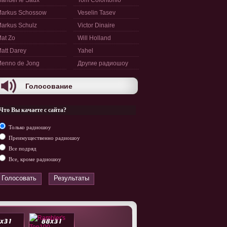
anuel le Saux
Tom Colontonio
arkus Schossow
Veselin Tasev
arkus Schulz
Victor Dinaire
at Zo
Will Holland
att Darey
Yahel
enno de Jong
Другие радиошоу
Голосование
Что Вы качаете с сайта?
Только радиошоу
Преимущественно радиошоу
Все подряд
Все, кроме радиошоу
Голосовать
Результаты