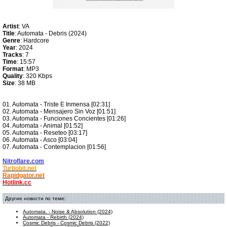
Artist
: VA
Title
: Automata - Debris (2024)
Genre
: Hardcore
Year
: 2024
Tracks
: 7
Time
: 15:57
Format
: MP3
Quality
: 320 Kbps
Size
: 38 MB
01. Automata - Triste E Inmensa [02:31]
02. Automata - Mensajero Sin Voz [01:51]
03. Automata - Funciones Concientes [01:26]
04. Automata - Animal [01:52]
05. Automata - Reseteo [03:17]
06. Automata - Asco [03:04]
07. Automata - Contemplacion [01:56]
Nitroflare.com
Turbobit.net
Rapidgator.net
Hotlink.cc
Другие новости по теме:
Automata. - Noise & Absolution (2024)
Automata - Rebirth (2024)
Cosmic Debris - Cosmic Debris (2022)