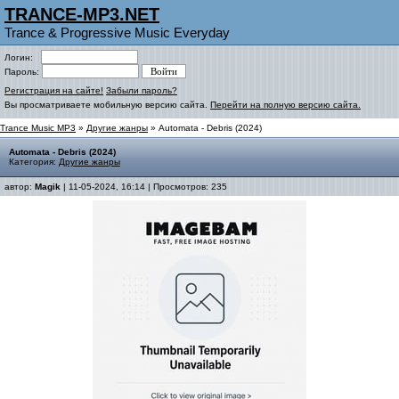
TRANCE-MP3.NET
Trance & Progressive Music Everyday
Логин:
Пароль:
Регистрация на сайте!
Забыли пароль?
Вы просматриваете мобильную версию сайта.
Перейти на полную версию сайта.
Trance Music MP3
»
Другие жанры
» Automata - Debris (2024)
Automata - Debris (2024)
Категория:
Другие жанры
автор:
Magik
| 11-05-2024, 16:14 | Просмотров: 235