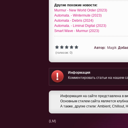
Другие похожие новости:
Murmur - New World Order (2023)
Automata. - Wintermute (2023)
Automata - Debris (2024)
Automata. - Liminal Digital (2023)
Smart Wave - Murmur (2023)
Автор:
Magik
Доба
(голосов: 0)
Информация
Комментировать статьи на нашем са
Информация на сайте представлена в ви
Основным стилем сайта является клубная
А также, другие стили: Ambient, Chillout,
{LM}