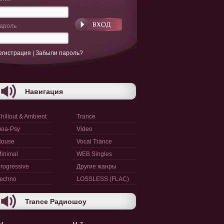
ароль
егистрация
|
Забыли пароль?
Навигация
hillout & Ambient
Trance
oa-Psy
Video
House
Vocal Trance
inimal
WEB Singles
rogressive
Другие жанры
echno
LOSSLESS (FLAC)
Trance Радиошоу