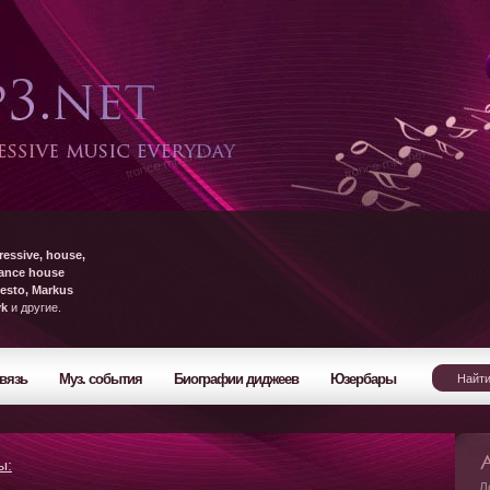
ressive, house,
rance house
esto, Markus
yk
и другие.
вязь
Муз. события
Биографии диджеев
Юзербары
ы:
Л