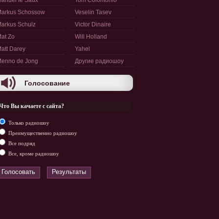
anuel le Saux
Tom Colontonio
arkus Schossow
Veselin Tasev
arkus Schulz
Victor Dinaire
at Zo
Will Holland
att Darey
Yahel
enno de Jong
Другие радиошоу
Голосование
Что Вы качаете с сайта?
Только радиошоу
Преимущественно радиошоу
Все подряд
Все, кроме радиошоу
Голосовать
Результаты