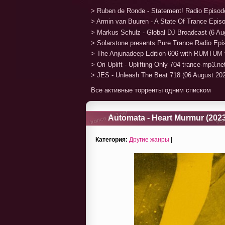
> Ruben de Ronde - Statement! Radio Episod
> Armin van Buuren - A State Of Trance Epis
> Markus Schulz - Global DJ Broadcast (6 Au
> Solarstone presents Pure Trance Radio Ep
> The Anjunadeep Edition 606 with RUMTUM 
> Ori Uplift - Uplifting Only 704 trance-mp3.n
> JES - Unleash The Beat 718 (06 August 20
Все активные торренты одним списком
Automata - Heart Murmur (2023
Категория:
Другие жанры
|