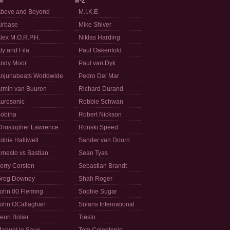
M
M-Z
bove and Beyond
M.I.K.E.
irbase
Mike Shiver
lex M.O.R.P.H.
Niklas Harding
ly and Fila
Paul Oakenfold
ndy Moor
Paul van Dyk
njunabeats Worldwide
Pedro Del Mar
rmin van Buuren
Richard Durand
urosonic
Robbie Schwan
obina
Robert Nickson
hristopher Lawrence
Ronski Speed
ddie Halliwell
Sander van Doorn
rnesto vs Bastian
Sean Tyas
erry Corsten
Sebastian Brandt
reg Downey
Shah Roger
ohn 00 Fleming
Sophie Sugar
ohn OCallaghan
Solaris International
eon Bolier
Tiesto