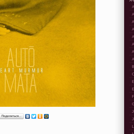
A-
A
A
A
A
A
A
A
A
B
C
E
E
F
G
J
Поделиться…
J
L