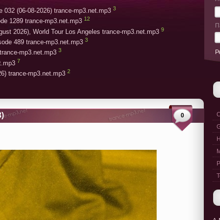
3
e 032 (06-08-2026) trance-mp3.net.mp3
12
ode 1289 trance-mp3.net.mp3
П
9
gust 2026), World Tour Los Angeles trance-mp3.net.mp3
3
isode 489 trance-mp3.net.mp3
3
Р
trance-mp3.net.mp3
7
et.mp3
2
26) trance-mp3.net.mp3
)
C
0
G
M
P
T