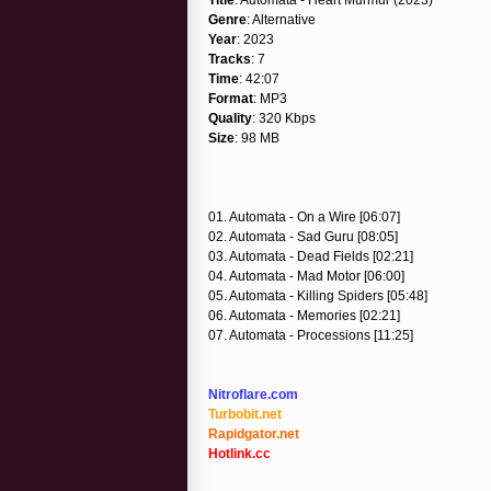
Genre
: Alternative
Year
: 2023
Tracks
: 7
Time
: 42:07
Format
: MP3
Quality
: 320 Kbps
Size
: 98 MB
01. Automata - On a Wire [06:07]
02. Automata - Sad Guru [08:05]
03. Automata - Dead Fields [02:21]
04. Automata - Mad Motor [06:00]
05. Automata - Killing Spiders [05:48]
06. Automata - Memories [02:21]
07. Automata - Processions [11:25]
Nitroflare.com
Turbobit.net
Rapidgator.net
Hotlink.cc