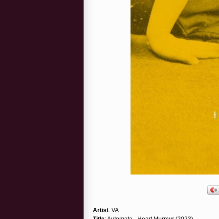
Artist
: VA
Title
: Automata - Heart Murmur (2023)