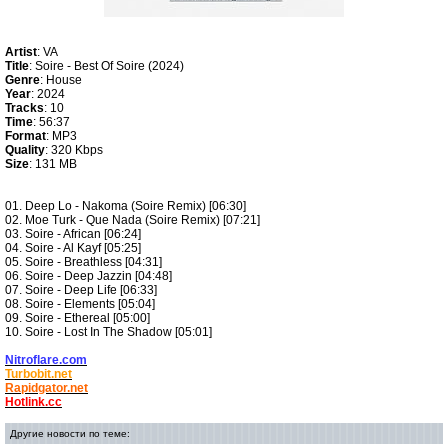
Artist
: VA
Title
: Soire - Best Of Soire (2024)
Genre
: House
Year
: 2024
Tracks
: 10
Time
: 56:37
Format
: MP3
Quality
: 320 Kbps
Size
: 131 MB
01. Deep Lo - Nakoma (Soire Remix) [06:30]
02. Moe Turk - Que Nada (Soire Remix) [07:21]
03. Soire - African [06:24]
04. Soire - Al Kayf [05:25]
05. Soire - Breathless [04:31]
06. Soire - Deep Jazzin [04:48]
07. Soire - Deep Life [06:33]
08. Soire - Elements [05:04]
09. Soire - Ethereal [05:00]
10. Soire - Lost In The Shadow [05:01]
Nitroflare.com
Turbobit.net
Rapidgator.net
Hotlink.cc
Другие новости по теме: