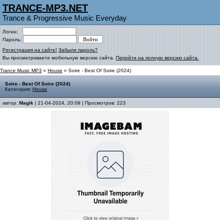
TRANCE-MP3.NET
Trance & Progressive Music Everyday
Логин:
Пароль:
Регистрация на сайте!
Забыли пароль?
Вы просматриваете мобильную версию сайта.
Перейти на полную версию сайта.
Trance Music MP3
»
House
» Soire - Best Of Soire (2024)
Soire - Best Of Soire (2024)
Категория:
House
автор:
Magik
| 21-04-2024, 20:09 | Просмотров: 223