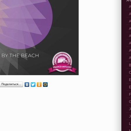
A-
A
A
A
A
A
A
A
A
B
C
E
Поделиться…
E
F
G
J
J
L