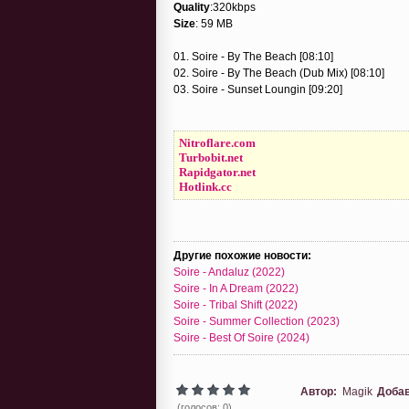
Quality
:320kbps
Size
: 59 MB
01. Soire - By The Beach [08:10]
02. Soire - By The Beach (Dub Mix) [08:10]
03. Soire - Sunset Loungin [09:20]
Nitroflare.com
Turbobit.net
Rapidgator.net
Hotlink.cc
Другие похожие новости:
Soire - Andaluz (2022)
Soire - In A Dream (2022)
Soire - Tribal Shift (2022)
Soire - Summer Collection (2023)
Soire - Best Of Soire (2024)
Автор:
Magik
Доба
(голосов: 0)