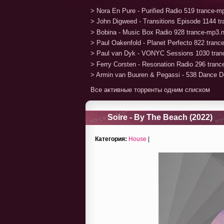
> Nora En Pure - Purified Radio 519 trance-
> John Digweed - Transitions Episode 1144 t
> Bobina - Music Box Radio 928 trance-mp3.
> Paul Oakenfold - Planet Perfecto 822 tran
> Paul van Dyk - VONYC Sessions 1030 tran
> Ferry Corsten - Resonation Radio 296 tran
> Armin van Buuren & Pegassi - 538 Dance D
Все активные торренты одним списком
Soire - By The Beach (2022)
Категория:
House
|