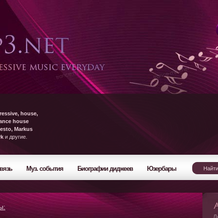
ressive, house,
rance house
esto, Markus
yk
и другие.
вязь
Муз. события
Биографии диджеев
Юзербары
ы:
Л