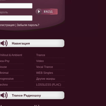
ароль
егистрация
|
Забыли пароль?
Навигация
hillout & Ambient
Trance
oa-Psy
Video
House
Vocal Trance
inimal
WEB Singles
rogressive
Другие жанры
echno
LOSSLESS (FLAC)
Trance Радиошоу