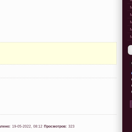
M
M
M
M
M
M
влено:
19-05-2022, 08:12
Просмотров:
323