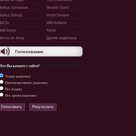
anuel le Saux
Tom Colontonio
arkus Schossow
Veselin Tasev
arkus Schulz
Victor Dinaire
at Zo
Will Holland
att Darey
Yahel
enno de Jong
Другие радиошоу
Голосование
Что Вы качаете с сайта?
Только радиошоу
Преимущественно радиошоу
Все подряд
Все, кроме радиошоу
Голосовать
Результаты