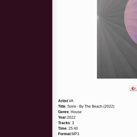
Artist
:VA
Title
: Soire - By The Beach (2022)
Genre
: House
Year
:2022
Tracks
: 3
Time
: 25:40
Format
:MP3