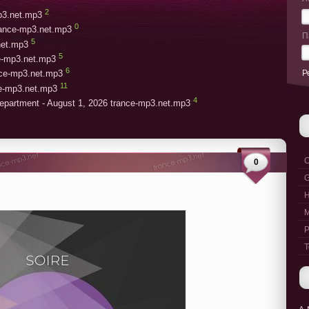
2
mp3.net.mp3
0
rance-mp3.net.mp3
П
5
net.mp3
5
ce-mp3.net.mp3
6
Р
ce-mp3.net.mp3
11
ce-mp3.net.mp3
4
epartment - August 1, 2026 trance-mp3.net.mp3
C
0
G
M
P
T