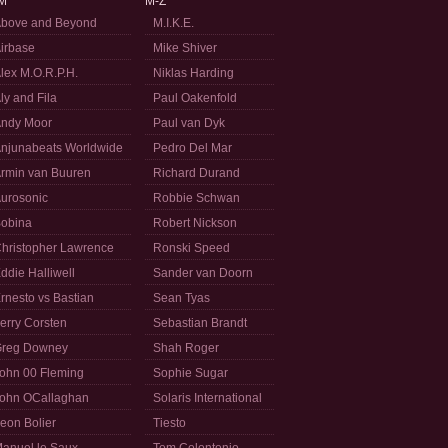
M
M-Z
bove and Beyond
M.I.K.E.
irbase
Mike Shiver
lex M.O.R.P.H.
Niklas Harding
ly and Fila
Paul Oakenfold
ndy Moor
Paul van Dyk
njunabeats Worldwide
Pedro Del Mar
rmin van Buuren
Richard Durand
urosonic
Robbie Schwan
obina
Robert Nickson
hristopher Lawrence
Ronski Speed
ddie Halliwell
Sander van Doorn
rnesto vs Bastian
Sean Tyas
erry Corsten
Sebastian Brandt
reg Downey
Shah Roger
ohn 00 Fleming
Sophie Sugar
ohn OCallaghan
Solaris International
eon Bolier
Tiesto