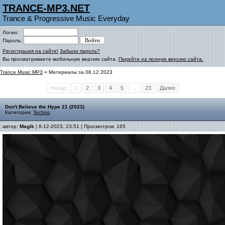
TRANCE-MP3.NET
Trance & Progressive Music Everyday
Логин:
Пароль:
Регистрация на сайте!
Забыли пароль?
Вы просматриваете мобильную версию сайта.
Перейти на полную версию сайта.
Trance Music MP3
» Материалы за 08.12.2023
Назад
1
2
3
4
5
...
23
Далее
Don't Believe the Hype 21 (2023)
Категория:
Techno
автор:
Magik
| 8-12-2023, 23:51 | Просмотров: 165