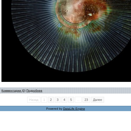
Комментарии (0)
Подробнее
Назад
1
2
3
4
5
...
23
Далее
Powered by
DataLife Engine