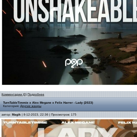
Комментарии (0)
Подробнее
TurnTableTimmie x Alex Megane x Felix Harrer - Lady (2023)
Категория:
Другие жанры
автор:
Magik
| 8-12-2023, 22:36 | Просмотров: 175