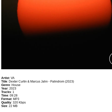
Artist
: VA
Title
: Dexter Curtin & Marcus Jahn - Palindrom (2023)
Genre
: House
Year
: 2023
Tracks
: 1
Time
: 09:28
Format
: MP3
Quality
: 320 Kbps
Size
: 22 MB