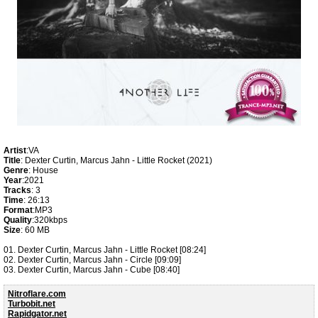
Artist
:VA
Title
: Dexter Curtin, Marcus Jahn - Little Rocket (2021)
Genre
: House
Year
:2021
Tracks
: 3
Time
: 26:13
Format
:MP3
Quality
:320kbps
Size
: 60 MB
01. Dexter Curtin, Marcus Jahn - Little Rocket [08:24]
02. Dexter Curtin, Marcus Jahn - Circle [09:09]
03. Dexter Curtin, Marcus Jahn - Cube [08:40]
Nitroflare.com
Turbobit.net
Rapidgator.net