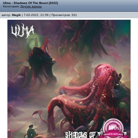
Ulma - Shadows Of The Beast (2022)
Категория:
Другие жанры
автор:
Magik
| 7-02-2022, 21:56 | Просмотров: 331