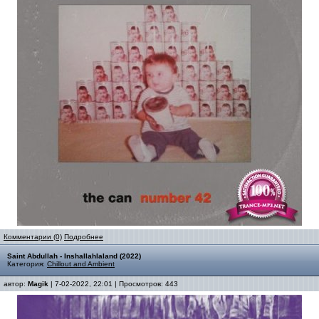
Комментарии (0)
Подробнее
Saint Abdullah - Inshallahlaland (2022)
Категория:
Chillout and Ambient
автор:
Magik
| 7-02-2022, 22:01 | Просмотров: 443