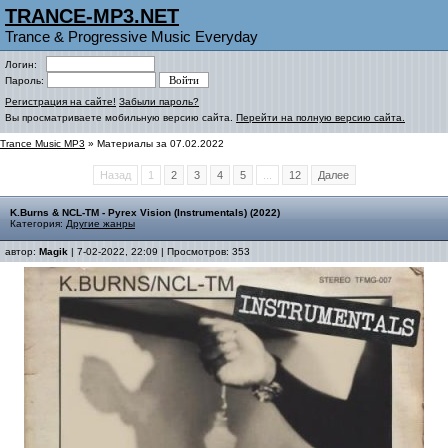
TRANCE-MP3.NET
Trance & Progressive Music Everyday
Логин:
Пароль:
Регистрация на сайте!
Забыли пароль?
Вы просматриваете мобильную версию сайта.
Перейти на полную версию сайта.
Trance Music MP3
» Материалы за 07.02.2022
Назад
1
2
3
4
5
...
12
Далее
K.Burns & NCL-TM - Pyrex Vision (Instrumentals) (2022)
Категория:
Другие жанры
автор:
Magik
| 7-02-2022, 22:09 | Просмотров: 353