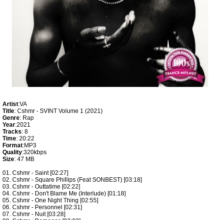
Artist
:VA
Title
: Cshmr - SVINT Volume 1 (2021)
Genre
: Rap
Year
:2021
Tracks
: 8
Time
: 20:22
Format
:MP3
Quality
:320kbps
Size
: 47 MB
01. Cshmr - Saint [02:27]
02. Cshmr - Square Phillips (Feat SONBEST) [03:18]
03. Cshmr - Outtatime [02:22]
04. Cshmr - Don't Blame Me (Interlude) [01:18]
05. Cshmr - One Night Thing [02:55]
06. Cshmr - Personnel [02:31]
07. Cshmr - Nuit [03:28]