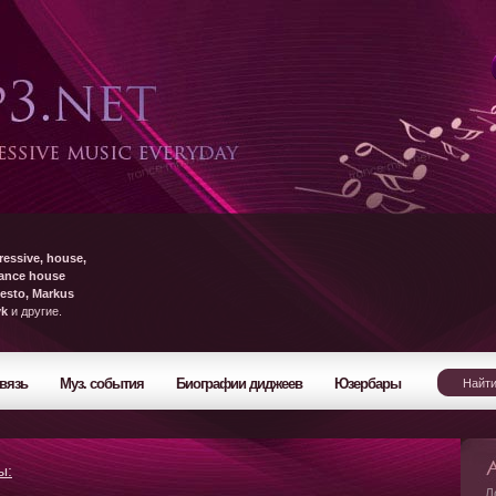
ressive, house,
rance house
esto, Markus
yk
и другие.
вязь
Муз. события
Биографии диджеев
Юзербары
ы:
Л