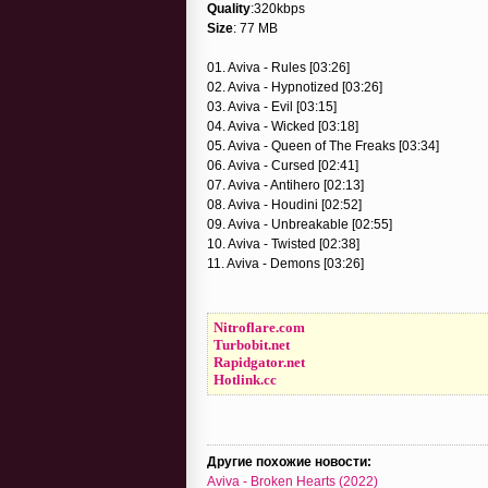
Quality
:320kbps
Size
: 77 MB
01. Aviva - Rules [03:26]
02. Aviva - Hypnotized [03:26]
03. Aviva - Evil [03:15]
04. Aviva - Wicked [03:18]
05. Aviva - Queen of The Freaks [03:34]
06. Aviva - Cursed [02:41]
07. Aviva - Antihero [02:13]
08. Aviva - Houdini [02:52]
09. Aviva - Unbreakable [02:55]
10. Aviva - Twisted [02:38]
11. Aviva - Demons [03:26]
Nitroflare.com
Turbobit.net
Rapidgator.net
Hotlink.cc
Другие похожие новости:
Aviva - Broken Hearts (2022)