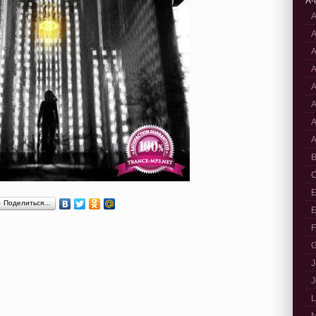
A-
A
A
A
A
A
A
A
A
B
C
E
Поделиться…
E
F
G
J
J
L