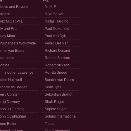
M
M-Z
bove and Beyond
M.I.K.E.
irbase
Mike Shiver
lex M.O.R.P.H.
Niklas Harding
ly and Fila
Paul Oakenfold
ndy Moor
Paul van Dyk
njunabeats Worldwide
Pedro Del Mar
rmin van Buuren
Richard Durand
urosonic
Robbie Schwan
obina
Robert Nickson
hristopher Lawrence
Ronski Speed
ddie Halliwell
Sander van Doorn
rnesto vs Bastian
Sean Tyas
erry Corsten
Sebastian Brandt
reg Downey
Shah Roger
ohn 00 Fleming
Sophie Sugar
ohn OCallaghan
Solaris International
eon Bolier
Tiesto