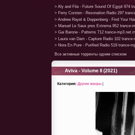
> Aly and Fila - Future Sound Of Egypt 974 
> Ferry Corsten - Resonation Radio 297 tran
> Andrew Rayel & Doppenberg - Find Your H
> Manuel Le Saux pres Extrema 952 trance-
> Gai Barone - Patterns 712 trance-mp3.net.
> Laura van Dam - Capture Radio 102 trance
> Nora En Pure - Purified Radio 519 trance-
Все активные торренты одним списком
Aviva - Volume II (2021)
Категория:
Другие жанры
|