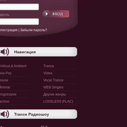
ароль
егистрация
|
Забыли пароль?
Навигация
hillout & Ambient
Trance
oa-Psy
Video
House
Vocal Trance
inimal
WEB Singles
rogressive
Другие жанры
echno
LOSSLESS (FLAC)
Trance Радиошоу