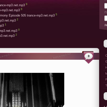
9
trance-mp3.net.mp3
8
ce-mp3.net.mp3
П
5
armony Episode 505 trance-mp3.net.mp3
2
mp3.net.mp3
1
Р
mp3
0
-mp3.net.mp3
2
mp3.net.mp3
C
0
G
M
P
T