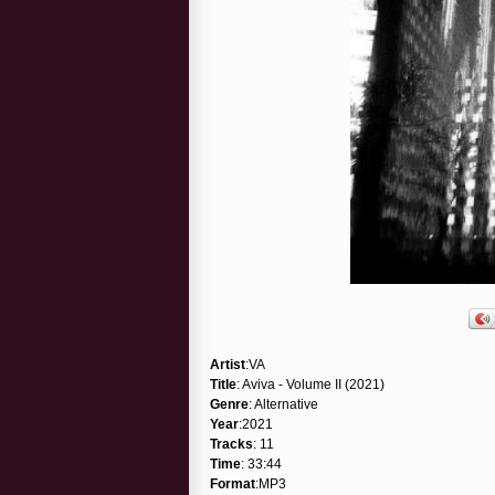
Artist
:VA
Title
: Aviva - Volume II (2021)
Genre
: Alternative
Year
:2021
Tracks
: 11
Time
: 33:44
Format
:MP3