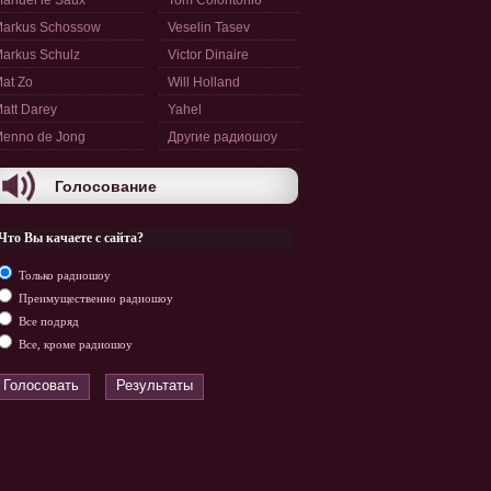
anuel le Saux
Tom Colontonio
arkus Schossow
Veselin Tasev
arkus Schulz
Victor Dinaire
at Zo
Will Holland
att Darey
Yahel
enno de Jong
Другие радиошоу
Голосование
Что Вы качаете с сайта?
Только радиошоу
Преимущественно радиошоу
Все подряд
Все, кроме радиошоу
Голосовать
Результаты