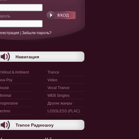
ароль
егистрация
|
Забыли пароль?
Навигация
hillout & Ambient
Trance
oa-Psy
Video
House
Vocal Trance
inimal
WEB Singles
rogressive
Другие жанры
echno
LOSSLESS (FLAC)
Trance Радиошоу