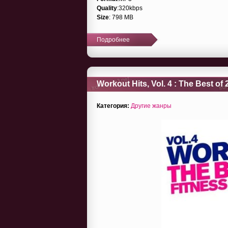
Quality
:320kbps
Size
: 798 MB
Подробнее
Workout Hits, Vol. 4 : The Best o
Категория:
Другие жанры