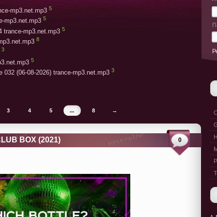
5
rance-mp3.net.mp3
5
ce-mp3.net.mp3
П
5
4 trance-mp3.net.mp3
8
-mp3.net.mp3
3
Р
5
p3.net.mp3
3
e 032 (06-08-2026) trance-mp3.net.mp3
3
4
5
...
8
→
C
G
CLUB BOX (2021)
0
M
P
T