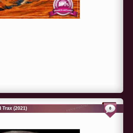
 Trax (2021)
0