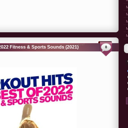
M
M
M
M
M
M
f 2022 Fitness & Sports Sounds (2021)
0