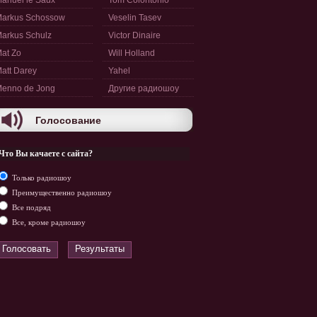
anuel le Saux
Tom Colontonio
arkus Schossow
Veselin Tasev
arkus Schulz
Victor Dinaire
at Zo
Will Holland
att Darey
Yahel
enno de Jong
Другие радиошоу
Голосование
Что Вы качаете с сайта?
Только радиошоу
Преимущественно радиошоу
Все подряд
Все, кроме радиошоу
Голосовать
Результаты