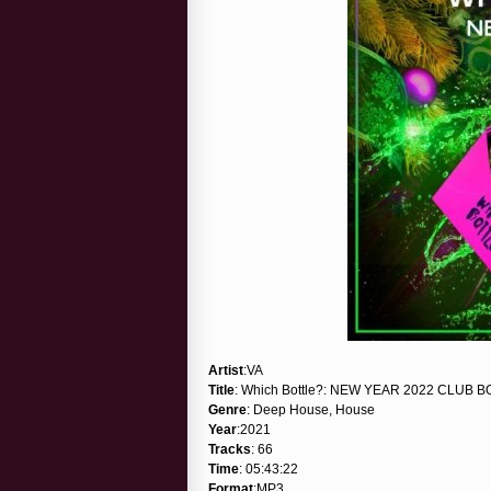
Artist
:VA
Title
: Which Bottle?: NEW YEAR 2022 CLUB B
Genre
: Deep House, House
Year
:2021
Tracks
: 66
Time
: 05:43:22
Format
:MP3