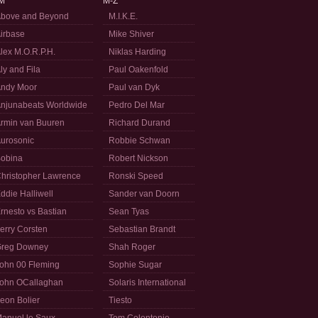
M
M-Z
bove and Beyond
M.I.K.E.
irbase
Mike Shiver
lex M.O.R.P.H.
Niklas Harding
ly and Fila
Paul Oakenfold
ndy Moor
Paul van Dyk
njunabeats Worldwide
Pedro Del Mar
rmin van Buuren
Richard Durand
urosonic
Robbie Schwan
obina
Robert Nickson
hristopher Lawrence
Ronski Speed
ddie Halliwell
Sander van Doorn
rnesto vs Bastian
Sean Tyas
erry Corsten
Sebastian Brandt
reg Downey
Shah Roger
ohn 00 Fleming
Sophie Sugar
ohn OCallaghan
Solaris International
eon Bolier
Tiesto