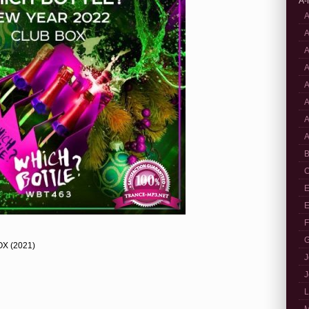
A-
A
A
A
A
A
A
A
A
B
C
E
E
F
G
OX (2021)
J
J
L