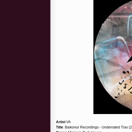
Artist
:VA
Title
: Baikonur Recordings - Underrated Trax (