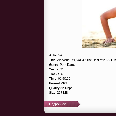
Artist
:VA
Title
: Workout Hits, Vol. 4 : The Best of 2022 F
Genre
: Pop, Dance
Year
:2021
Tracks
: 40
Time
: 01:50:29
Format
:MP3
Quality
:320kbps
Size
: 257 MB
Подробнее