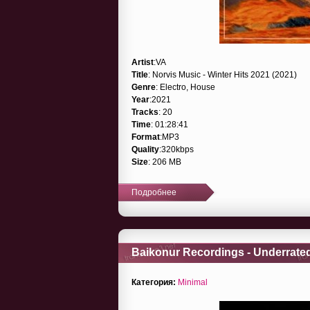
Artist
:VA
Title
: Norvis Music - Winter Hits 2021 (2021)
Genre
: Electro, House
Year
:2021
Tracks
: 20
Time
: 01:28:41
Format
:MP3
Quality
:320kbps
Size
: 206 MB
Подробнее
Baikonur Recordings - Underrated
Категория:
Minimal