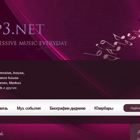
ressive, house,
rance house
esto, Markus
yk
и другие.
вязь
Муз. события
Биографии диджеев
Юзербары
ы:
Л