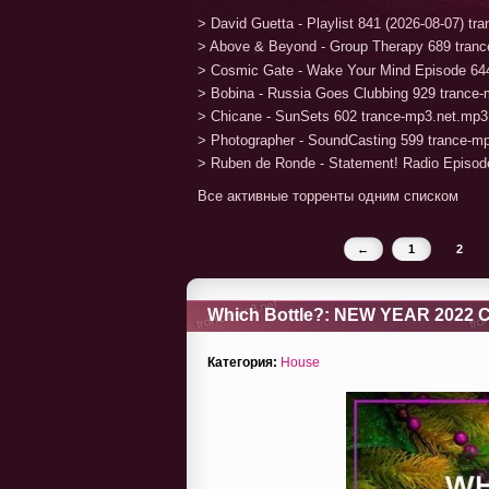
> David Guetta - Playlist 841 (2026-08-07) t
> Above & Beyond - Group Therapy 689 tran
> Cosmic Gate - Wake Your Mind Episode 64
> Bobina - Russia Goes Clubbing 929 trance
> Chicane - SunSets 602 trance-mp3.net.mp3
> Photographer - SoundCasting 599 trance-m
> Ruben de Ronde - Statement! Radio Episod
Все активные торренты одним списком
←
1
2
Which Bottle?: NEW YEAR 2022 
Категория:
House